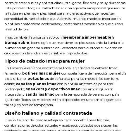
permite crear suelas y entresuellas ultraligeras, flexibles y muy duraderas.
Este proceso otorga al calzado Imac una ligereza excepcional que reduce
la fatiga en piernas y pies, ideal para mujeres activas que necesitan
comodidad durante todo el día. Además, muchos modelos incorporan
plantillas anatómicas acolchadas y materiales transpirables que cuidan
la salud del pie.
Imac también fabrica calzado con
membrana impermeable y
transpirable
, tecnología que mantiene los pies secos ante la lluvia o la
humedad sin generar sudoración. Perfectos para el otoño e invierno en
ciudades donde el clima es variable e impredecible.
Tipos de calzado Imac para mujer
En Espacio Pies Sanos encontrarás toda la variedad de calzado Imac
femenino:
botines Imac mujer
con suela ligera de inyección para el día
a día urbano;
botas Imac
de caña alta para los meses fríos con forro
cálido;
zapatos planos Imac
con plantilla anatómica para uso
prolongado;
sneakers y deportivos Imac
con amortiguación
integrada; y
sandalias Imac
para la temporada de verano con pala
ajustable. Todos los modelos están disponibles en una amplia gama de
tallas y colores de temporada.
Diseño italiano y calidad contrastada
El sello italiano de Imac se refleja en cada modelo: líneas limpias,
combinaciones de color actuales y acabados cuidados que siguen las
tendencias de la moda europea. A pesar de su asequibilidad, el calzado