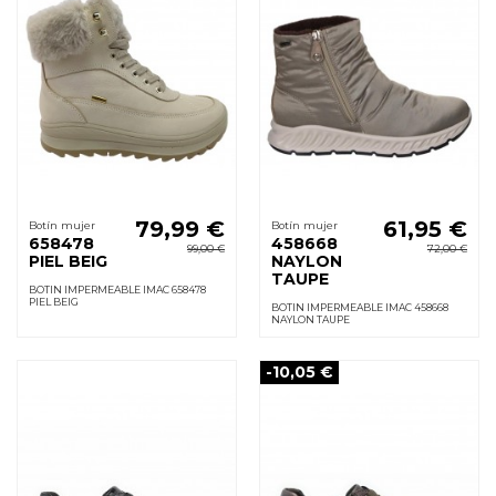
79,99 €
61,95 €
Botín mujer
Botín mujer
658478
458668
99,00 €
72,00 €
PIEL BEIG
NAYLON
TAUPE
BOTIN IMPERMEABLE IMAC 658478
PIEL BEIG
BOTIN IMPERMEABLE IMAC 458668
NAYLON TAUPE
-10,05 €