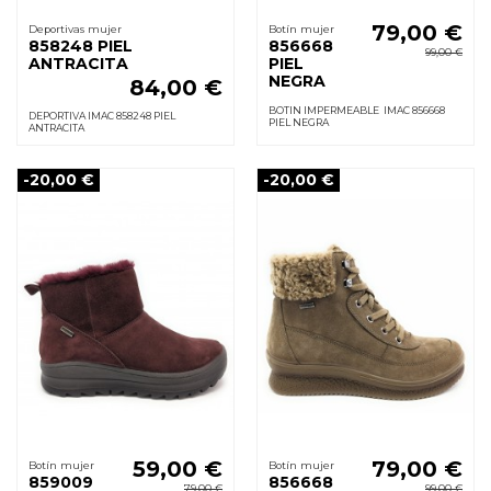
79,00 €
Deportivas mujer
Botín mujer
858248 PIEL
856668
99,00 €
ANTRACITA
PIEL
NEGRA
84,00 €
BOTIN IMPERMEABLE IMAC 856668
DEPORTIVA IMAC 858248 PIEL
PIEL NEGRA
ANTRACITA
-20,00 €
-20,00 €
59,00 €
79,00 €
Botín mujer
Botín mujer
859009
856668
79,00 €
99,00 €