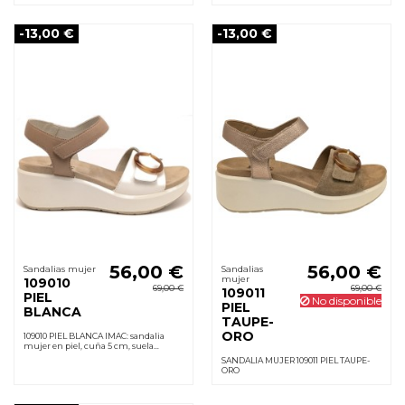
ligera, horma G y hebilla ajustable.
poliuretano ligero y forro de tela.
Confort duradero, minimiza
Cómoda desde el primer uso.
rozaduras.
-13,00 €
-13,00 €
56,00 €
56,00 €
Sandalias mujer
Sandalias
mujer
109010
69,00 €
69,00 €
109011
PIEL
No disponible
PIEL
BLANCA
TAUPE-
ORO
109010 PIEL BLANCA IMAC: sandalia
mujer en piel, cuña 5 cm, suela
poliuretano ligera, velcro ajustable,
SANDALIA MUJER 109011 PIEL TAUPE-
cómoda desde el primer uso.
ORO