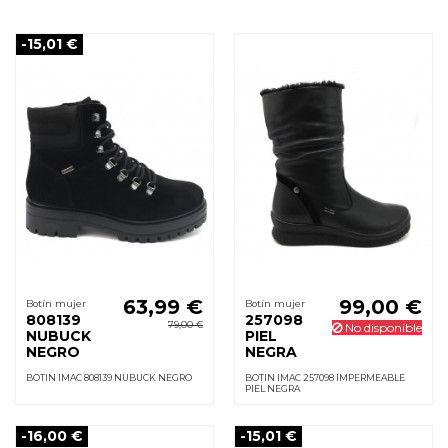
-15,01 €
63,99 €
99,00 €
Botín mujer
Botín mujer
808139
257098
79,00 €
No disponible
NUBUCK
PIEL
NEGRO
NEGRA
BOTIN IMAC 808139 NUBUCK NEGRO
BOTIN IMAC 257098 IMPERMEABLE
PIEL NEGRA
-16,00 €
-15,01 €