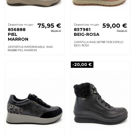
75,95 €
59,00 €
Deportivas mujer
Deportivas mujer
856888
857981
89,00 €
79,00 €
PIEL
BEIG-ROSA
MARRON
ZAPATILLA IMAC 857981 TERCIOPELO
BEIG-ROSA
DEPORTIVA IMPERMEABLE IMAC
856888 PIEL MARRON
-20,00 €