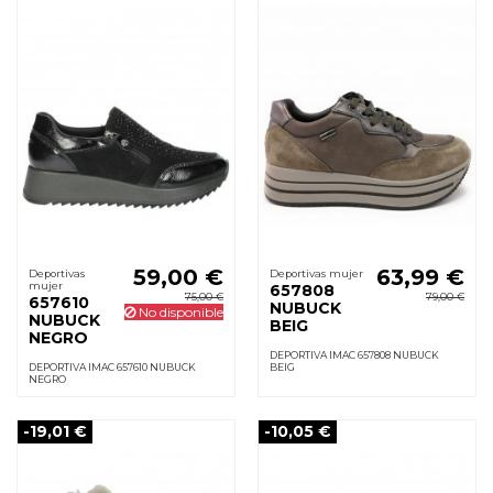
59,00 €
63,99 €
Deportivas
Deportivas mujer
mujer
657808
75,00 €
79,00 €
657610
NUBUCK
No disponible
NUBUCK
BEIG
NEGRO
DEPORTIVA IMAC 657808 NUBUCK
DEPORTIVA IMAC 657610 NUBUCK
BEIG
NEGRO
-19,01 €
-10,05 €