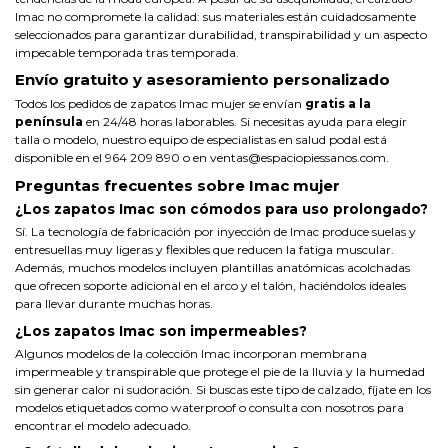
Imac no compromete la calidad: sus materiales están cuidadosamente
seleccionados para garantizar durabilidad, transpirabilidad y un aspecto
impecable temporada tras temporada.
Envío gratuito y asesoramiento personalizado
Todos los pedidos de zapatos Imac mujer se envían
gratis a la
península
en 24/48 horas laborables. Si necesitas ayuda para elegir
talla o modelo, nuestro equipo de especialistas en salud podal está
disponible en el 964 209 890 o en
ventas@espaciopiessanos.com
.
Preguntas frecuentes sobre Imac mujer
¿Los zapatos Imac son cómodos para uso prolongado?
Sí. La tecnología de fabricación por inyección de Imac produce suelas y
entresuellas muy ligeras y flexibles que reducen la fatiga muscular.
Además, muchos modelos incluyen plantillas anatómicas acolchadas
que ofrecen soporte adicional en el arco y el talón, haciéndolos ideales
para llevar durante muchas horas.
¿Los zapatos Imac son impermeables?
Algunos modelos de la colección Imac incorporan membrana
impermeable y transpirable que protege el pie de la lluvia y la humedad
sin generar calor ni sudoración. Si buscas este tipo de calzado, fíjate en los
modelos etiquetados como waterproof o consulta con nosotros para
encontrar el modelo adecuado.