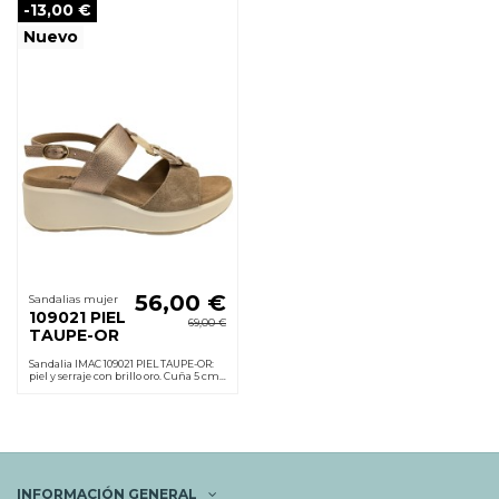
-13,00 €
Nuevo
56,00 €
Sandalias mujer
109021 PIEL
69,00 €
TAUPE-OR
Sandalia IMAC 109021 PIEL TAUPE-OR:
piel y serraje con brillo oro. Cuña 5 cm,
suela poliuretano ligera, horma G y
hebilla. Cómoda y antideslizante.
INFORMACIÓN GENERAL