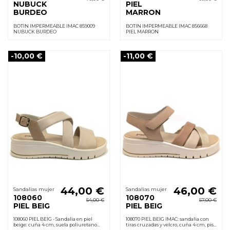
NUBUCK
PIEL
BURDEO
MARRON
BOTIN IMPERMEABLE IMAC 859009
BOTIN IMPERMEABLE IMAC 856668
NUBUCK BURDEO
PIEL MARRON
-10,00 €
-11,00 €
44,00 €
46,00 €
Sandalias mujer
Sandalias mujer
108060
108070
54,00 €
57,00 €
PIEL BEIG
PIEL BEIG
108060 PIEL BEIG - Sandalia en piel
108070 PIEL BEIG IMAC: sandalia con
beige: cuña 4 cm, suela poliuretano
tiras cruzadas y velcro, cuña 4 cm, piso