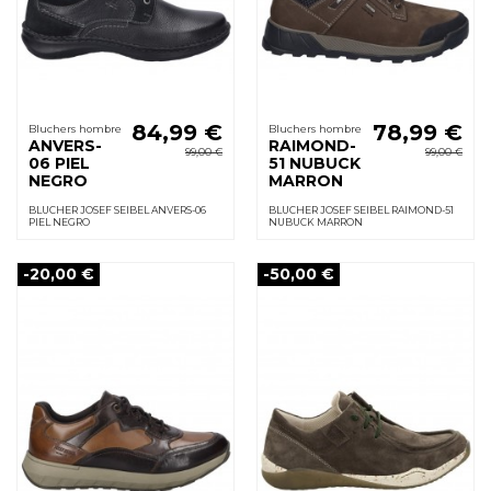
84,99 €
78,99 €
Bluchers hombre
Bluchers hombre
ANVERS-
RAIMOND-
99,00 €
99,00 €
06 PIEL
51 NUBUCK
NEGRO
MARRON
BLUCHER JOSEF SEIBEL ANVERS-06
BLUCHER JOSEF SEIBEL RAIMOND-51
PIEL NEGRO
NUBUCK MARRON
-20,00 €
-50,00 €