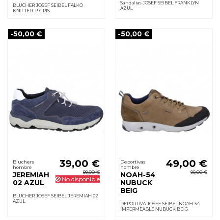
Sandalias JOSEF SEIBEL FRANKLYN
BLUCHER JOSEF SEIBEL FALKO
AZUL
KNITTED-13 GRIS
-50,00 €
-50,00 €
39,00 €
49,00 €
Bluchers
Deportivas
hombre
hombre
89,00 €
99,00 €
JEREMIAH
NOAH-54
No disponible
02 AZUL
NUBUCK
BEIG
BLUCHER JOSEF SEIBEL JEREMIAH 02
AZUL
DEPORTIVA JOSEF SEIBEL NOAH-54
IMPERMEABLE NUBUCK BEIG