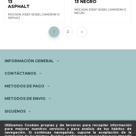
13
13 NEGRO
ASPHALT
MOCASIN JOSEF SEIBEL CAMERON-13
NEGRO
MOCASIN JOSEF SEIBEL CAMERON-13
ASPHALT
1
2
INFORMACIÓN GENERAL
CONTÁCTANOS
METODOS DE PAGO
METODOS DE ENVIO
SIGUENOS
NEWSLETTER
Utilizamos Cookies propias y de terceros para recopilar información
para mejorar nuestros servicios y para análisis de tus hábitos de
navegación. Si continuas navegando, supone la aceptación de la