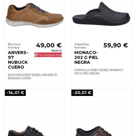
49,00 €
59,90 €
Bluchers
Zapatillas
hombre
hombre
99,00 €
ANVERS-
MONACO-
No disponible
97
202 G PIEL
NUBUCK
NEGRA
CUERO
ZAPATILLA JOSEF SEIBEL MONACO-
202 G PIEL NEGRA
BLUCHER JOSEF SEIBEL ANVERS-97
NUBUCK CUERO
-14,01 €
-20,01 €