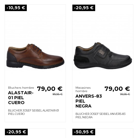
-10,95 €
-20,95 €
79,00 €
79,00 €
Bluchers hombre
Mocasines
hombre
ALASTAIR-
89,95 €
99,95 €
ANVERS-83
01 PIEL
PIEL
CUERO
NEGRA
BLUCHER JOSEF SEIBEL ALASTAIR-01
PIEL CUERO
BLUCHER JOSEF SEIBEL ANVERS-83
PIEL NEGRA
-20,95 €
-50,95 €