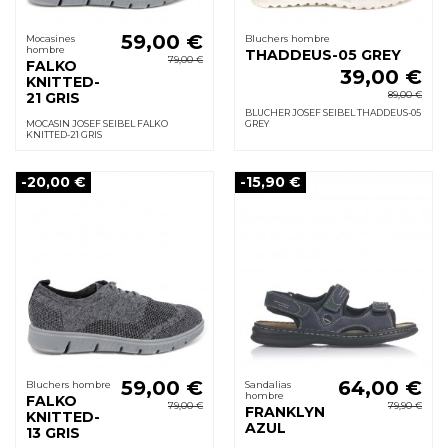
59,00 €
Mocasines
Bluchers hombre
hombre
THADDEUS-05 GREY
79,00 €
FALKO
39,00 €
KNITTED-
89,00 €
21 GRIS
BLUCHER JOSEF SEIBEL THADDEUS-05
MOCASIN JOSEF SEIBEL FALKO
GREY
KNITTED-21 GRIS
-20,00 €
-15,90 €
59,00 €
64,00 €
Bluchers hombre
Sandalias
hombre
FALKO
79,00 €
79,90 €
FRANKLYN
KNITTED-
AZUL
13 GRIS