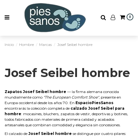
0
Inicio
Hombre
Marcas
Josef Seibel hombre
Josef Seibel hombre
Zapatos Josef Seibel hombre
— la firma alemana conocida
mundialmente como
"The European Comfort Shoe"
, presente en
Europa occidental desde los años 70. En
EspacioPiesSanos
encontrarás la colección completa de
calzado Josef Seibel para
hombre
: mocasines, bluchers, zapatos de vestir, deportivas y botines,
todos fabricados con materiales de primera calidad y acabados
artesanales que combinan comodidad y elegancia sin concesiones.
El calzado de
Josef Seibel hombre
se distingue por cuatro pilares: