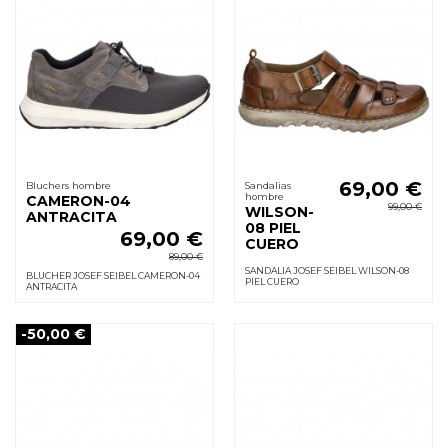
69,00 €
Bluchers hombre
Sandalias
hombre
CAMERON-04
99,00 €
WILSON-
ANTRACITA
08 PIEL
69,00 €
CUERO
89,00 €
SANDALIA JOSEF SEIBEL WILSON-08
BLUCHER JOSEF SEIBEL CAMERON-04
PIEL CUERO
ANTRACITA
-50,00 €