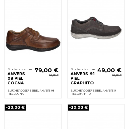
79,00 €
49,00 €
Bluchers hombre
Bluchers hombre
ANVERS-
ANVERS-91
99,95 €
99,95 €
08 PIEL
PIEL
COGNA
GRAPHITO
BLUCHER JOSEF SEIBEL ANVERS-08
BLUCHER JOSEF SEIBEL ANVERS-91
PIEL COGNA
PIEL GRAPHITO
-20,00 €
-30,00 €