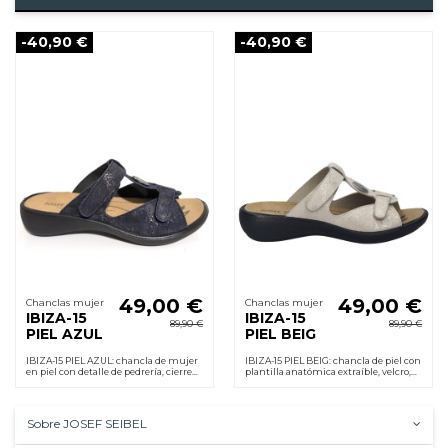
-40,90 €
-40,90 €
49,00 €
49,00 €
Chanclas mujer
Chanclas mujer
IBIZA-15
IBIZA-15
89,90 €
89,90 €
PIEL AZUL
PIEL BEIG
IBIZA-15 PIEL AZUL: chancla de mujer
IBIZA-15 PIEL BEIG: chancla de piel con
en piel con detalle de pedrería, cierre
plantilla anatómica extraíble, velcro,
velcro y plantilla anatómica extraíble.
cuña 2,5 cm, suela PU ligera
Suela PU ligera, cuña 2,5 cm.
antideslizante. Cómoda.
Sobre JOSEF SEIBEL