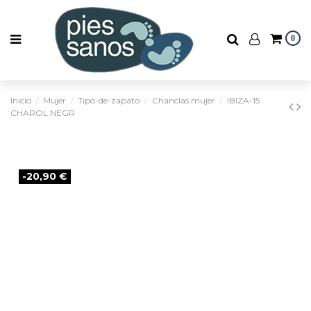
0
Inicio
Mujer
Tipo-de-zapato
Chanclas mujer
IBIZA-15
CHAROL NEGR
-20,90 €