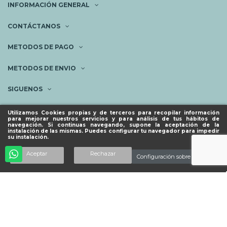
INFORMACIÓN GENERAL
CONTÁCTANOS
METODOS DE PAGO
METODOS DE ENVIO
SIGUENOS
NEWSLETTER
Utilizamos Cookies propias y de terceros para recopilar información
para mejorar nuestros servicios y para análisis de tus hábitos de
navegación. Si continuas navegando, supone la aceptación de la
instalación de las mismas. Puedes configurar tu navegador para impedir
su instalación.
© ESPACIO PIES SANOS 2023.
Añadir al carrito
Aceptar
Rechazar
Configuración sobre cookies