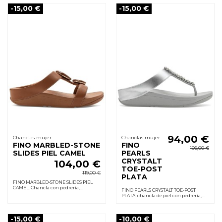
sin rozaduras.
-15,00 €
-15,00 €
94,00 €
Chanclas mujer
Chanclas mujer
FINO MARBLED-STONE
FINO
109,00 €
SLIDES PIEL CAMEL
PEARLS
CRYSTALT
104,00 €
TOE-POST
119,00 €
PLATA
FINO MARBLED-STONE SLIDES PIEL
CAMEL. Chancla con pedrería,
FINO PEARLS CRYSTALT TOE-POST
entresuela Microwobbleboard que
PLATA: chancla de piel con pedrería,
amortigua y aporta comodidad, suela
entresuela Microwobbleboard que
goma flexible, horma G
amortigua, suela de goma flexible.
Cuña 3,5 cm.
-15,00 €
-10,00 €