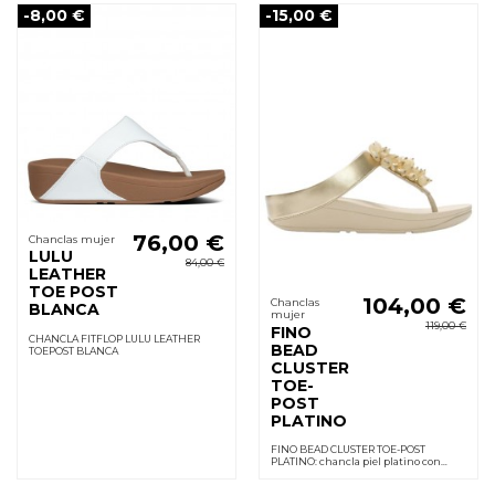
-8,00 €
-15,00 €
76,00 €
Chanclas mujer
LULU
84,00 €
LEATHER
TOE POST
104,00 €
Chanclas
BLANCA
mujer
119,00 €
FINO
CHANCLA FITFLOP LULU LEATHER
BEAD
TOEPOST BLANCA
CLUSTER
TOE-
POST
PLATINO
FINO BEAD CLUSTER TOE-POST
PLATINO: chancla piel platino con
pedrería. Entresuela que amortigua y
reparte presión. Suela goma flexible,