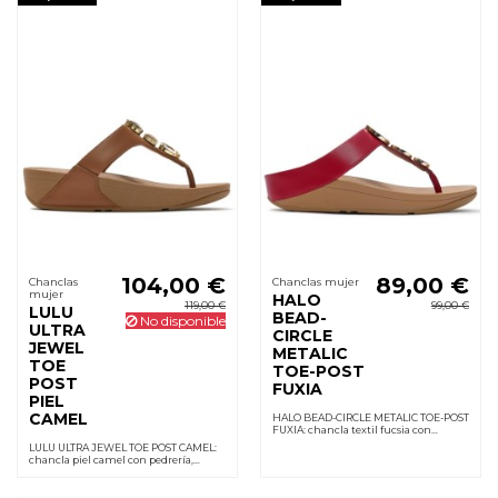
104,00 €
89,00 €
Chanclas
Chanclas mujer
mujer
HALO
119,00 €
99,00 €
LULU
BEAD-
No disponible
ULTRA
CIRCLE
JEWEL
METALIC
TOE
TOE-POST
POST
FUXIA
PIEL
CAMEL
HALO BEAD-CIRCLE METALIC TOE-POST
FUXIA: chancla textil fucsia con
pedrería, entresuela
LULU ULTRA JEWEL TOE POST CAMEL:
Microwobbleboard que amortigua,
chancla piel camel con pedrería,
suela de goma y cuña 3,5 cm.
plantilla Microwobbleboard que
amortigua, cuña 3,5 cm y suela de
goma.