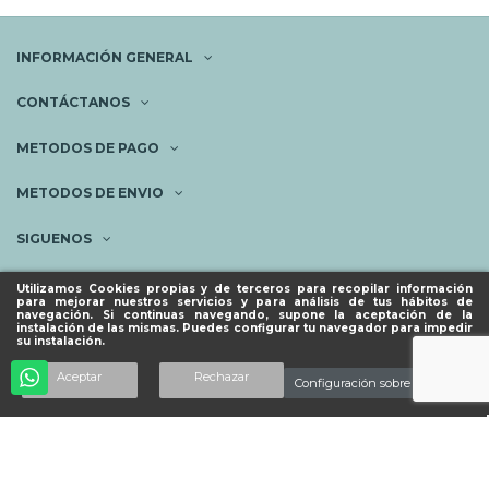
INFORMACIÓN GENERAL
CONTÁCTANOS
METODOS DE PAGO
METODOS DE ENVIO
SIGUENOS
NEWSLETTER
Utilizamos Cookies propias y de terceros para recopilar información
para mejorar nuestros servicios y para análisis de tus hábitos de
navegación. Si continuas navegando, supone la aceptación de la
instalación de las mismas. Puedes configurar tu navegador para impedir
su instalación.
© ESPACIO PIES SANOS 2023.
Añadir al carrito
Aceptar
Rechazar
Configuración sobre cookies