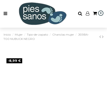
0
Inicio
Mujer
Tipo-de-zapato
Chanclas mujer
JERBA-
700 NUBUCK NEGRO
-8,99 €