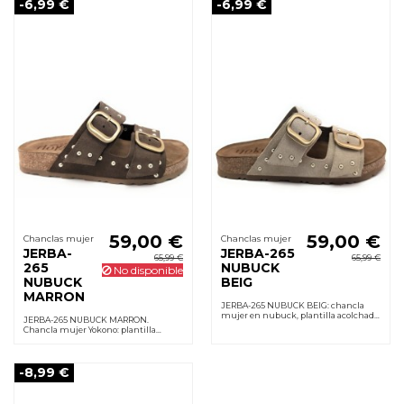
-6,99 €
-6,99 €
59,00 €
59,00 €
Chanclas mujer
Chanclas mujer
JERBA-
JERBA-265
65,99 €
65,99 €
265
NUBUCK
No disponible
NUBUCK
BEIG
MARRON
JERBA-265 NUBUCK BEIG: chancla
mujer en nubuck, plantilla acolchada,
JERBA-265 NUBUCK MARRON.
hebillas ajustables, cuña 4 cm y suela
Chancla mujer Yokono: plantilla
de goma flexible para caminar
acolchada, suela de goma flexible,
cómodo.
hebillas ajustables, cuña 4 cm, forro
cuero.
-8,99 €