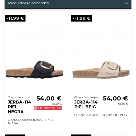
Productos relacionados
-11,99 €
-11,99 €
54,00 €
54,00 €
Chanclas mujer
Chanclas mujer
JERBA-114
JERBA-114
65,99 €
65,99 €
PIEL
PIEL BEIG
No disponible
NEGRA
CHANCLA Yokono JERBA-114 PIEL BEIG
CHANCLA Yokono JERBA-114 PIEL
NEGRA