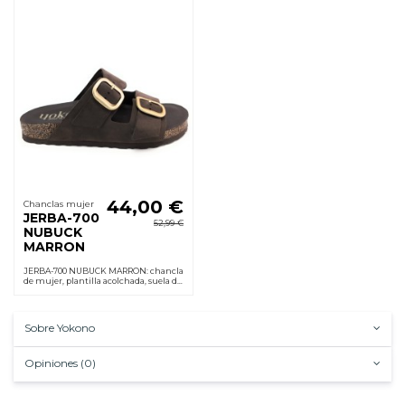
44,00 €
Chanclas mujer
JERBA-700
52,99 €
NUBUCK
MARRON
JERBA-700 NUBUCK MARRON: chancla
de mujer, plantilla acolchada, suela de
goma flexible, cuña 4 cm y hebilla
ajustable. Cómoda desde el primer uso.
Sobre Yokono
Opiniones (0)