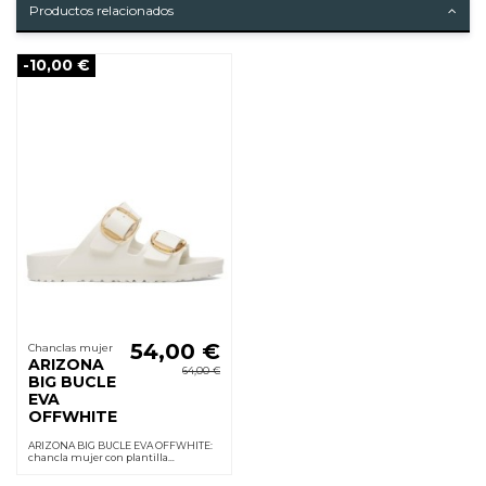
Productos relacionados
-10,00 €
54,00 €
Chanclas mujer
ARIZONA
64,00 €
BIG BUCLE
EVA
OFFWHITE
ARIZONA BIG BUCLE EVA OFFWHITE:
chancla mujer con plantilla
anatómica, suela EVA ligera y cuña 2
cm; ajuste con hebilla, suave y sin