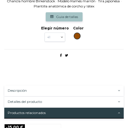
Chancla hombre Birkenstock · Modelo Rames marrón · Tira japonesa ·
Plantilla anatómica de corcho y látex
Guia de tallas
Elegir número
Color
MORO
Descripción
Detalles del producto
Productos relacionados
-15,00 €