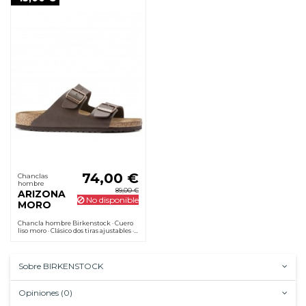
74,00 €
Chanclas
hombre
89,00 €
ARIZONA
No disponible
MORO
Chancla hombre Birkenstock · Cuero
liso moro · Clásico dos tiras ajustables ·
Suela de caucho antideslizante
Sobre BIRKENSTOCK
Opiniones (0)