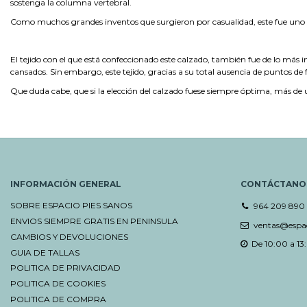
sostenga la columna vertebral.
Como muchos grandes inventos que surgieron por casualidad, este fue uno más
El tejido con el que está confeccionado este calzado, también fue de lo más i
cansados. Sin embargo, este tejido, gracias a su total ausencia de puntos de f
Que duda cabe, que si la elección del calzado fuese siempre óptima, más de 
INFORMACIÓN GENERAL
CONTÁCTANO
SOBRE ESPACIO PIES SANOS
964 209 890
ENVIOS SIEMPRE GRATIS EN PENINSULA
ventas@espac
CAMBIOS Y DEVOLUCIONES
De 10:00 a 13:
GUIA DE TALLAS
POLITICA DE PRIVACIDAD
POLITICA DE COOKIES
POLITICA DE COMPRA