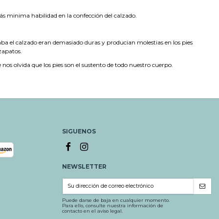
ás minima habilidad en la confección del calzado.
icaba el calzado eran demasiado duras y producian molestias en los pies
 zapatos.
os olvida que los pies son el sustento de todo nuestro cuerpo.
SIGUENOS
NEWSLETTER
Puede darse de baja en cualquier momento.
Para ello, consulte nuestra información de
contacto en el aviso legal.