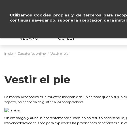
sin intereses
.
Utilizamos Cookies propias y de terceros para recopi
continuas navegando, supone la aceptación de la instal
MUJER
HOMBRE
ERGONÓMICO
VEGANO
OUTLET
Inicio
Zapaterías online
Vestir el pie
Vestir el pie
La marca Arcopédico es la muestra inevitable de un calzado que en sus inicio
zapato, no acababa de gustar a los compradores.
Sin embargo, y aunque aparentemente el camino no resultó nada sencillo, poc
los vendedores de calzado para explicarles las propiedades beneficiosas que e