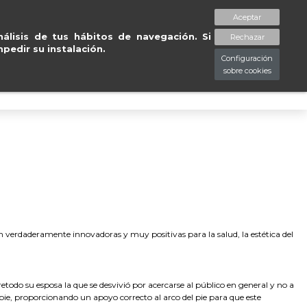
Entregas gratuitas en península en
Aceptar
spaciopiessanos.com
964 209 890
Lista de deseos (
0
)
álisis de tus hábitos de navegación. Si
Rechazar
pedir su instalación.
Configuración
sobre cookies
0
an verdaderamente innovadoras y muy positivas para la salud, la estética del
odo su esposa la que se desvivió por acercarse al público en general y no a
l pie, proporcionando un apoyo correcto al arco del pie para que este