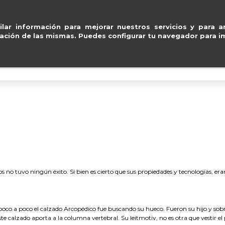
Pago seguro con
Paypal, Visa y Mastercard
.
ventas@e
lar información para mejorar nuestros servicios y para an
ación de las mismas. Puedes configurar tu navegador para im
BOLSOS
ACCESORIOS
IMPERMEABLE
s no tuvo ningún éxito. Si bien es cierto que sus propiedades y tecnologías, er
o a poco el calzado Arcopédico fue buscando su hueco. Fueron su hijo y sobret
ste calzado aporta a la columna vertebral. Su leitmotiv, no es otra que vestir e