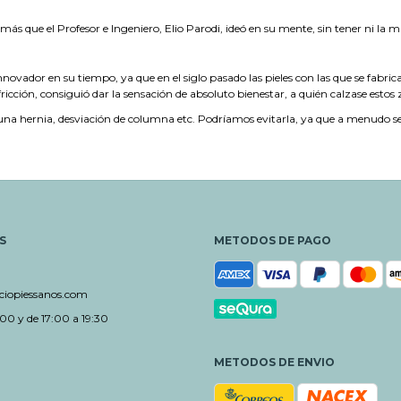
 que el Profesor e Ingeniero, Elio Parodi, ideó en su mente, sin tener ni la m
nnovador en su tiempo, ya que en el siglo pasado las pieles con las que se fabr
ricción, consiguió dar la sensación de absoluto bienestar, a quién calzase estos
una hernia, desviación de columna etc. Podríamos evitarla, ya que a menudo se n
S
METODOS DE PAGO
iopiessanos.com
00 y de 17:00 a 19:30
METODOS DE ENVIO