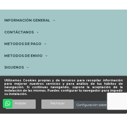
INFORMACIÓN GENERAL
CONTÁCTANOS
METODOS DE PAGO
METODOS DE ENVIO
SIGUENOS
NEWSLETTER
Utilizamos Cookies propias y de terceros para recopilar información
para mejorar nuestros servicios y para análisis de tus hábitos de
navegación. Si continuas navegando, supone la aceptación de la
instalación de las mismas. Puedes configurar tu navegador para impedir
su instalación.
© ESPACIO PIES SANOS 2023.
Aceptar
Rechazar
Configuración sobre cookies