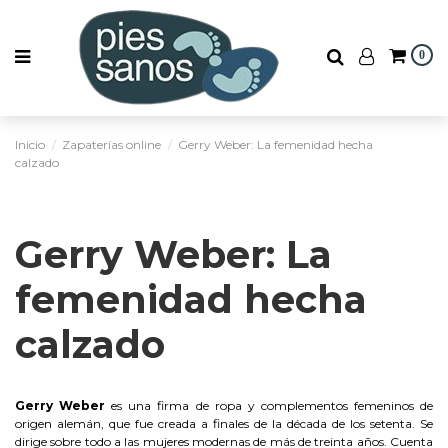
0
Inicio
Zapaterías online
Gerry Weber: La femenidad hecha
calzado
Gerry Weber: La
femenidad hecha
calzado
Gerry Weber
es una firma de ropa y complementos femeninos de
origen alemán, que fue creada a finales de la década de los setenta. Se
dirige sobre todo a las mujeres modernas de más de treinta años. Cuenta