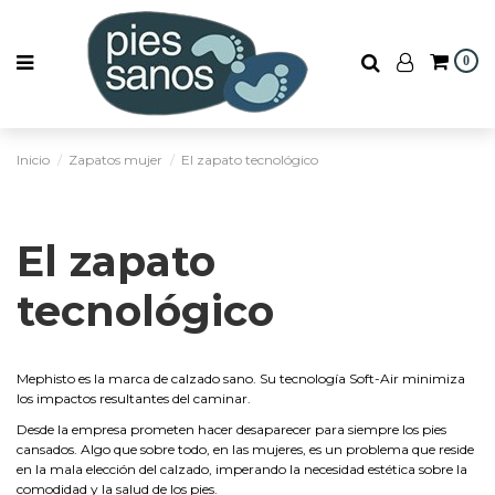
0
Inicio
Zapatos mujer
El zapato tecnológico
El zapato
tecnológico
Mephisto es la marca de calzado sano. Su tecnología Soft-Air minimiza
los impactos resultantes del caminar.
Desde la empresa prometen hacer desaparecer para siempre los pies
cansados. Algo que sobre todo, en las mujeres, es un problema que reside
en la mala elección del calzado, imperando la necesidad estética sobre la
comodidad y la salud de los pies.