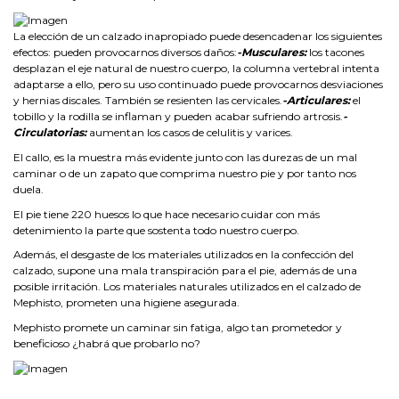
La elección de un calzado inapropiado puede desencadenar los siguientes
efectos: pueden provocarnos diversos daños:
-Musculares:
los tacones
desplazan el eje natural de nuestro cuerpo, la columna vertebral intenta
adaptarse a ello, pero su uso continuado puede provocarnos desviaciones
y hernias discales. También se resienten las cervicales.
-Articulares:
el
tobillo y la rodilla se inflaman y pueden acabar sufriendo artrosis.
-
Circulatorias:
aumentan los casos de celulitis y varices.
El callo, es la muestra más evidente junto con las durezas de un mal
caminar o de un zapato que comprima nuestro pie y por tanto nos
duela.
El pie tiene 220 huesos lo que hace necesario cuidar con más
detenimiento la parte que sostenta todo nuestro cuerpo.
Además, el desgaste de los materiales utilizados en la confección del
calzado, supone una mala transpiración para el pie, además de una
posible irritación. Los materiales naturales utilizados en el calzado de
Mephisto, prometen una higiene asegurada.
Mephisto promete un caminar sin fatiga, algo tan prometedor y
beneficioso ¿habrá que probarlo no?