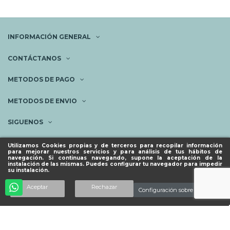
INFORMACIÓN GENERAL
CONTÁCTANOS
METODOS DE PAGO
METODOS DE ENVIO
SIGUENOS
NEWSLETTER
Utilizamos Cookies propias y de terceros para recopilar información
para mejorar nuestros servicios y para análisis de tus hábitos de
navegación. Si continuas navegando, supone la aceptación de la
instalación de las mismas. Puedes configurar tu navegador para impedir
su instalación.
© ESPACIO PIES SANOS 2023.
Aceptar
Rechazar
Configuración sobre cookies