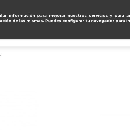
Entregas gratuitas en península en 24/48
ventas@e
lar información para mejorar nuestros servicios y para an
ación de las mismas. Puedes configurar tu navegador para im
BOLSOS
ACCESORIOS
IMPERMEABLE
S