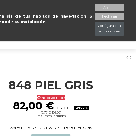
Tu tienda online de
calzad
Aceptar
spaciopiessanos.com
964 209 890
Lista de deseos (
0
)
álisis de tus hábitos de navegación. Si
Rechazar
pedir su instalación.
Configuración
sobre cookies
0
848 PIEL GRIS
No disponible
82,00 €
106,00 €
-24,00 €
(0,77 € 106.00)
Impuestos incluidos
ZAPATILLA DEPORTIVA CETTI 848 PIEL GRIS