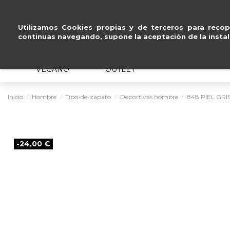
go seguro con
Paypal, Visa y Mastercard
.
Utilizamos Cookies propias y de terceros para recopi
continuas navegando, supone la aceptación de la instal
MUJER
HOMBRE
ERGONÓMICO
VEGANO
OUTLET
Inicio
Hombre
Tipo-de-zapato
Deportivas hombre
848 PIEL GRI
-24,00 €