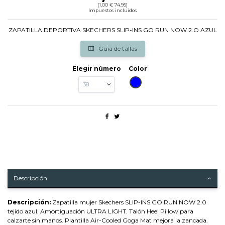
(1,00 € 74.95)
Impuestos incluidos
ZAPATILLA DEPORTIVA SKECHERS SLIP-INS GO RUN NOW 2.O AZUL
Guia de tallas
Elegir número
Color
AZUL
Descripción
Descripción:
Zapatilla mujer Skechers SLIP-INS GO RUN NOW 2.0
tejido azul. Amortiguación ULTRA LIGHT. Talón Heel Pillow para
calzarte sin manos. Plantilla Air-Cooled Goga Mat mejora la zancada.