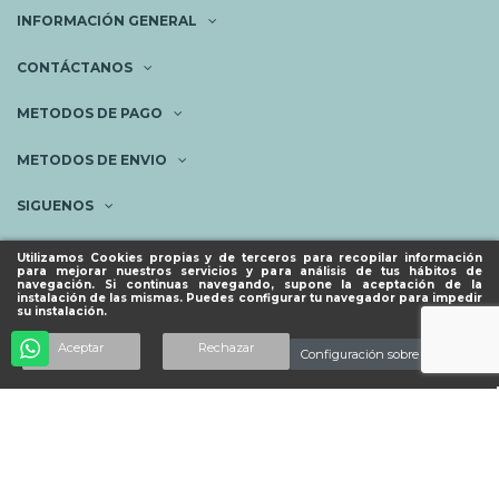
INFORMACIÓN GENERAL
CONTÁCTANOS
METODOS DE PAGO
METODOS DE ENVIO
SIGUENOS
NEWSLETTER
Utilizamos Cookies propias y de terceros para recopilar información
para mejorar nuestros servicios y para análisis de tus hábitos de
navegación. Si continuas navegando, supone la aceptación de la
instalación de las mismas. Puedes configurar tu navegador para impedir
su instalación.
© ESPACIO PIES SANOS 2023.
Añadir al carrito
Aceptar
Rechazar
Configuración sobre cookies