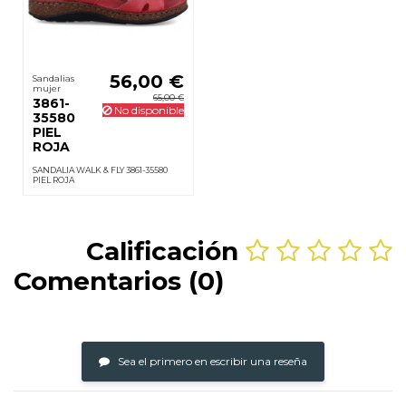
56,00 €
Sandalias
mujer
65,00 €
3861-
No disponible
35580
PIEL
ROJA
SANDALIA WALK & FLY 3861-35580
PIEL ROJA
Calificación
Comentarios (0)
Sea el primero en escribir una reseña