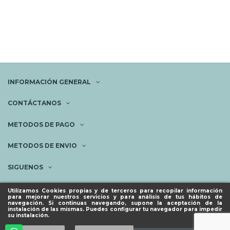
INFORMACIÓN GENERAL
CONTÁCTANOS
METODOS DE PAGO
METODOS DE ENVIO
SIGUENOS
NEWSLETTER
Utilizamos Cookies propias y de terceros para recopilar información
para mejorar nuestros servicios y para análisis de tus hábitos de
navegación. Si continuas navegando, supone la aceptación de la
instalación de las mismas. Puedes configurar tu navegador para impedir
su instalación.
© ESPACIO PIES SANOS 2023.
Añadir al carrito