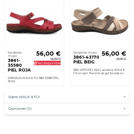
56,00 €
56,00 €
Sandalias
Sandalias mujer
mujer
3861-43170
65,00 €
65,90 €
3861-
PIEL BEIG
No disponible
35580
PIEL ROJA
3861-43170 PIEL BEIG, sandalia WALK &
FLY en piel. Plantilla de gel forrada en
piel, cierre velcro, cuña 2 cm y suela de
SANDALIA WALK & FLY 3861-35580 PIEL
poliuretano. Ligera y cómoda.
ROJA
Sobre WALK & FLY
Opiniones (0)