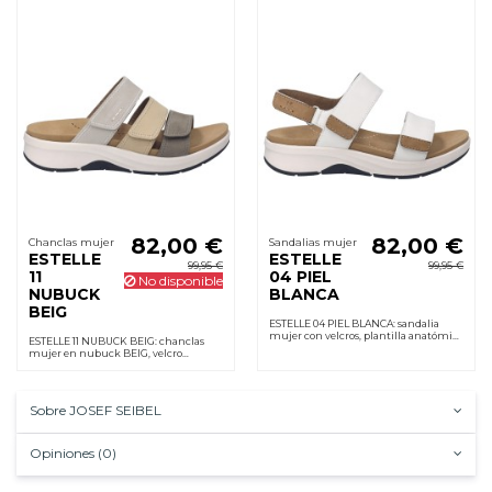
82,00 €
82,00 €
Chanclas mujer
Sandalias mujer
ESTELLE
ESTELLE
99,95 €
99,95 €
11
04 PIEL
No disponible
NUBUCK
BLANCA
BEIG
ESTELLE 04 PIEL BLANCA: sandalia
mujer con velcros, plantilla anatómica
ESTELLE 11 NUBUCK BEIG: chanclas
extraíble, suela goma y tacón 3,5 cm.
mujer en nubuck BEIG, velcro
Cómoda, minimiza rozaduras.
ajustable, plantilla anatómica
extraíble y suela de goma flexible para
uso diario.
Sobre JOSEF SEIBEL
Opiniones (0)