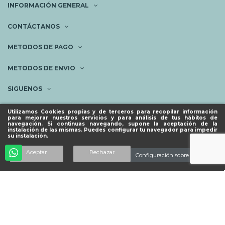
INFORMACIÓN GENERAL
CONTÁCTANOS
METODOS DE PAGO
METODOS DE ENVIO
SIGUENOS
NEWSLETTER
Utilizamos Cookies propias y de terceros para recopilar información
para mejorar nuestros servicios y para análisis de tus hábitos de
navegación. Si continuas navegando, supone la aceptación de la
instalación de las mismas. Puedes configurar tu navegador para impedir
su instalación.
© ESPACIO PIES SANOS 2023.
Añadir al carrito
Aceptar
Rechazar
Configuración sobre cookies