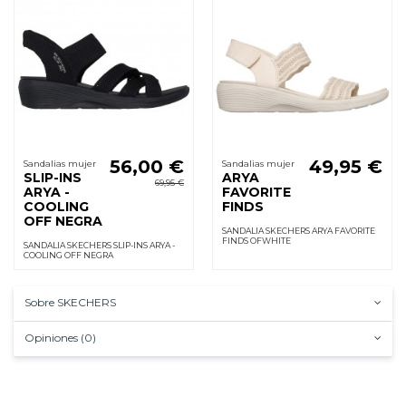
56,00 €
49,95 €
Sandalias mujer
Sandalias mujer
SLIP-INS
ARYA
69,95 €
ARYA -
FAVORITE
COOLING
FINDS
OFF NEGRA
SANDALIA SKECHERS ARYA FAVORITE
FINDS OFWHITE
SANDALIA SKECHERS SLIP-INS ARYA -
COOLING OFF NEGRA
Sobre SKECHERS
Opiniones (0)