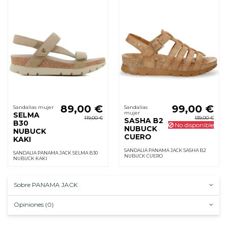
89,00 €
99,00 €
Sandalias mujer
Sandalias
mujer
SELMA
119,00 €
139,00 €
SASHA B2
B30
No disponible
NUBUCK
NUBUCK
CUERO
KAKI
SANDALIA PANAMA JACK SASHA B2
SANDALIA PANAMA JACK SELMA B30
NUBUCK CUERO
NUBUCK KAKI
Sobre PANAMA JACK
Opiniones (0)