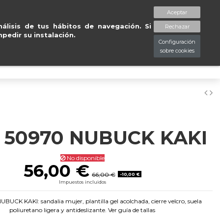
Aceptar
spaciopiessanos.com
964 209 890
Lista de deseos (
0
)
álisis de tus hábitos de navegación. Si
Rechazar
pedir su instalación.
Configuración
sobre cookies
0
1 50970 NUBUCK KAKI
No disponible
56,00 €
66,00 €
-10,00 €
Impuestos incluidos
BUCK KAKI: sandalia mujer, plantilla gel acolchada, cierre velcro, suela
poliuretano ligera y antideslizante. Ver guía de tallas