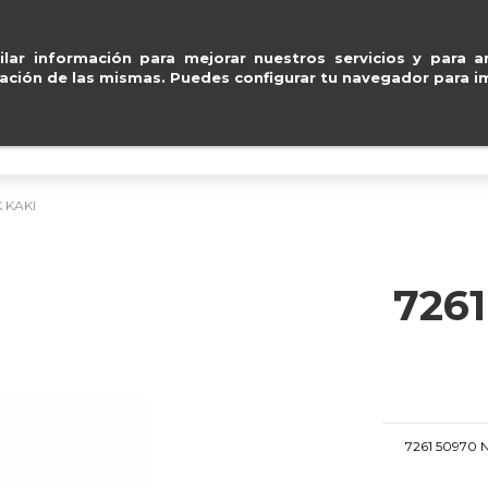
ventas@e
lar información para mejorar nuestros servicios y para an
ación de las mismas. Puedes configurar tu navegador para im
BOLSOS
ACCESORIOS
IMPERMEABLE
 KAKI
726
7261 50970 NU