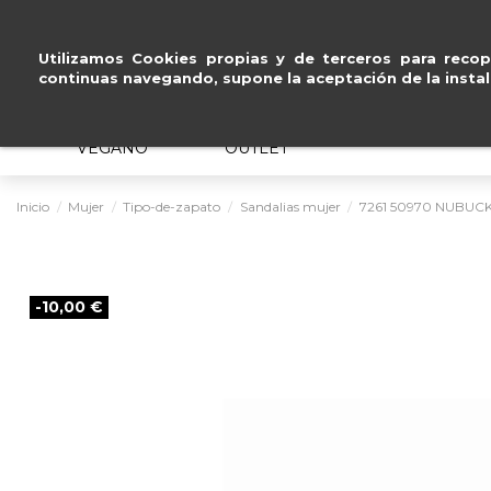
Pago seguro con
Amazon
Utilizamos Cookies propias y de terceros para recopi
continuas navegando, supone la aceptación de la instal
MUJER
HOMBRE
ERGONÓMICO
VEGANO
OUTLET
Inicio
Mujer
Tipo-de-zapato
Sandalias mujer
7261 50970 NUBUCK
-10,00 €