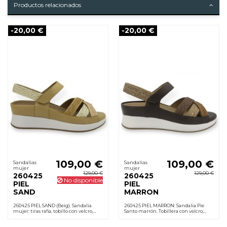
Productos relacionados
-20,00 €
-20,00 €
109,00 €
109,00 €
Sandalias
Sandalias
mujer
mujer
129,00 €
129,00 €
260425
260425
No disponible
PIEL
PIEL
SAND
MARRON
260425 PIEL SAND (Beig). Sandalia
260425 PIEL MARRON: Sandalia Pie
mujer: tiras rafia, tobillo con velcro,
Santo marrón. Tobillera con velcro,
plantilla de piel extraíble, cuña 4 cm y
plantilla anatómica extraíble en piel,
suela de goma. Para uso diario.
cuña 4 cm y suela de goma