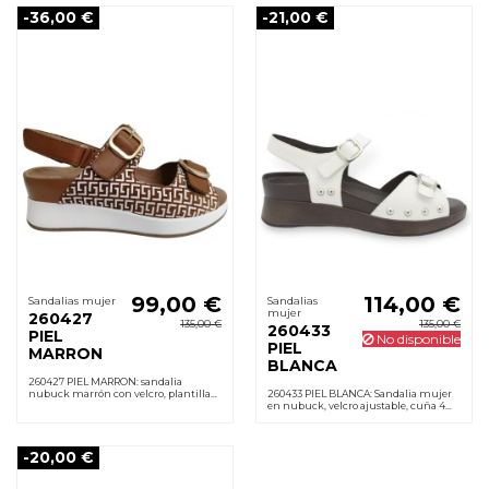
antideslizante.
-36,00 €
-21,00 €
99,00 €
114,00 €
Sandalias mujer
Sandalias
mujer
260427
135,00 €
135,00 €
260433
PIEL
No disponible
PIEL
MARRON
BLANCA
260427 PIEL MARRON: sandalia
nubuck marrón con velcro, plantilla
260433 PIEL BLANCA: Sandalia mujer
de cuero extraíble, cuña 4 cm y suela
en nubuck, velcro ajustable, cuña 4
de goma para pisadas estables y
cm, plantilla acolchada extraíble y
cómodas.
suela de goma. Cómoda desde el
primer uso.
-20,00 €