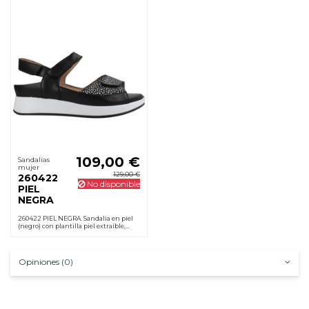
109,00 €
Sandalias
mujer
129,00 €
260422
No disponible
PIEL
NEGRA
260422 PIEL NEGRA. Sandalia en piel
(negro) con plantilla piel extraíble,
cierre velcro, cuña 4 cm y suela de
goma antideslizante. Cómoda al
instante.
Opiniones (0)