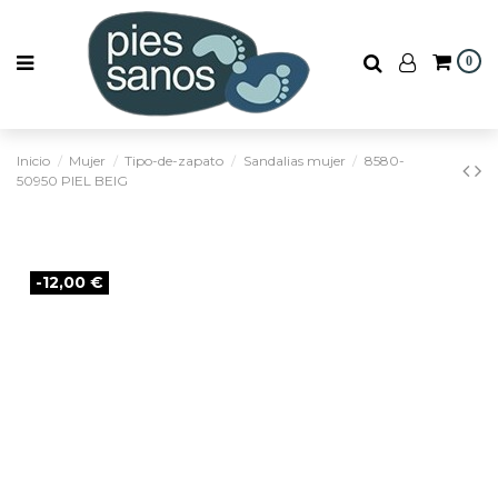
0
Inicio
Mujer
Tipo-de-zapato
Sandalias mujer
8580-
50950 PIEL BEIG
-12,00 €