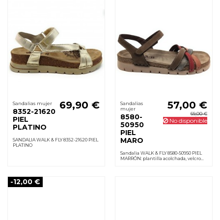
69,90 €
57,00 €
Sandalias mujer
Sandalias
mujer
8352-21620
69,00 €
8580-
PIEL
No disponible
50950
PLATINO
PIEL
MARO
SANDALIA WALK & FLY 8352-21620 PIEL
PLATINO
Sandalia WALK & FLY 8580-50950 PIEL
MARRÓN: plantilla acolchada, velcro
antirozaduras, suela PU ligera y
flexible. Perfecta para caminar.
-12,00 €