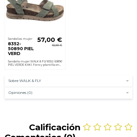
57,00 €
Sandalias mujer
8352-
65,90 €
50890 PIEL
VERD
Sandalia mujer WALK & FLY 8352-50890
PIEL VERDE KAKI. Forro y plantilla en
piel acolchada, velcro, suela
poliuretano ligera antideslizante.
Cuña 3,5 cm
Sobre WALK & FLY
Opiniones (0)
Calificación