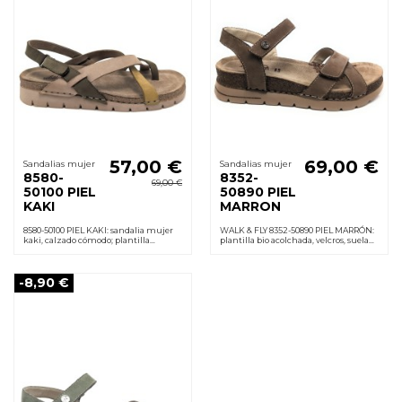
57,00 €
69,00 €
Sandalias mujer
Sandalias mujer
8580-
8352-
69,00 €
50100 PIEL
50890 PIEL
KAKI
MARRON
8580-50100 PIEL KAKI: sandalia mujer
WALK & FLY 8352-50890 PIEL MARRÓN:
kaki, calzado cómodo; plantilla
plantilla bio acolchada, velcros, suela
acolchada, cierre velcro y suela
PU ligera y antideslizante; cuña 3,5
poliuretano ligera y antideslizante.
cm. sensación de confort todo el día.
Cuña 2 cm.
-8,90 €