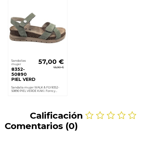
57,00 €
Sandalias
mujer
65,90 €
8352-
50890
PIEL VERD
Sandalia mujer WALK & FLY 8352-
50890 PIEL VERDE KAKI. Forro y
plantilla en piel acolchada, velcro,
suela poliuretano ligera
antideslizante. Cuña 3,5 cm
Calificación
Comentarios (0)