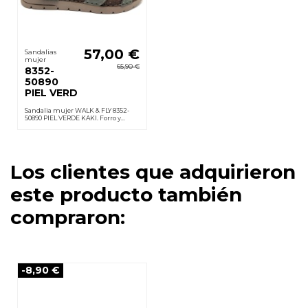
57,00 €
Sandalias
mujer
65,90 €
8352-
50890
PIEL VERD
Sandalia mujer WALK & FLY 8352-
50890 PIEL VERDE KAKI. Forro y
plantilla en piel acolchada, velcro,
suela poliuretano ligera
antideslizante. Cuña 3,5 cm
Los clientes que adquirieron
este producto también
compraron:
-8,90 €