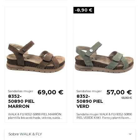
flexible. Perfecta para caminar.
-8,90 €
69,00 €
57,00 €
Sandalias mujer
Sandalias mujer
8352-
8352-
65,90 €
50890 PIEL
50890 PIEL
MARRON
VERD
WALK & FLY 8352-50890 PIEL MARRÓN:
Sandalia mujer WALK & FLY 8352-50890
plantilla bio acolchada, velcros, suela
PIEL VERDE KAKI. Forro y plantilla en
PU ligera y antideslizante; cuña 3,5
piel acolchada, velcro, suela
cm. sensación de confort todo el día.
poliuretano ligera antideslizante.
Cuña 3,5 cm
Sobre WALK & FLY