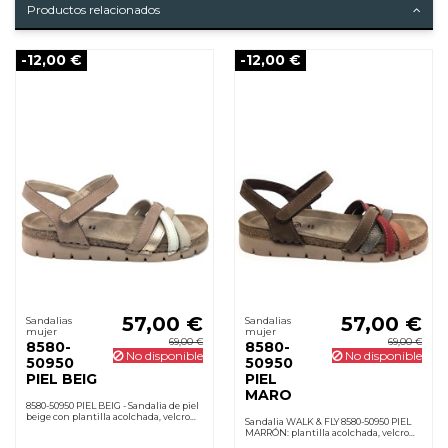
Productos relacionados
-12,00 €
-12,00 €
57,00 €
57,00 €
Sandalias
Sandalias
mujer
mujer
69,00 €
69,00 €
8580-
8580-
No disponible
No disponible
50950
50950
PIEL BEIG
PIEL
MARO
8580-50950 PIEL BEIG - Sandalia de piel
beige con plantilla acolchada, velcro
Sandalia WALK & FLY 8580-50950 PIEL
ajustable y suela poliuretano ligera
MARRÓN: plantilla acolchada, velcro
antideslizante. Cuña 2 cm.
antirozaduras, suela PU ligera y