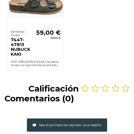
59,00 €
Sandalias
mujer
69,00 €
7447-
47813
NUBUCK
KAKI
7447-47813 NUBUCK KAKI. Sandalia
mujer con plantilla bio acolchada,
forro cuero, hebillas ajustables, suela
PU ligera y antideslizante. Cuña 3,5
cm.
Calificación
Comentarios (0)
Sea el primero en escribir una reseña