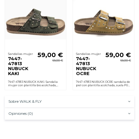
59,00 €
59,00 €
Sandalias mujer
Sandalias mujer
7447-
7447-
69,00 €
69,00 €
47813
47813
NUBUCK
NUBUCK
KAKI
OCRE
7447-47813 NUBUCK KAKI. Sandalia
7447-47813 NUBUCK OCRE: sandalia de
mujer con plantilla bio acolchada,
piel con plantilla acolchada, suela PU
forro cuero, hebillas ajustables, suela
ligera antideslizante, hebilla regulable
PU ligera y antideslizante. Cuña 3,5
y cuña 3,5 cm. Cómoda al instante
cm.
Sobre WALK & FLY
Opiniones (0)