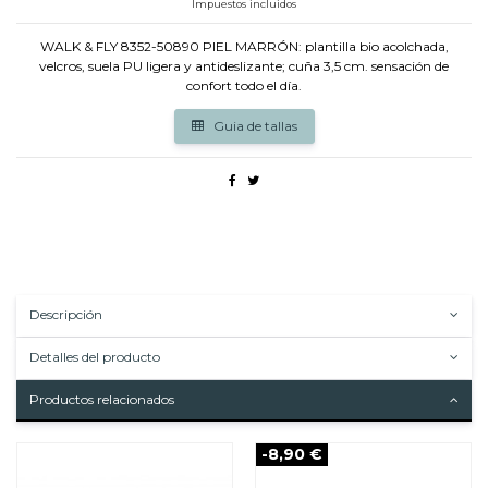
Impuestos incluidos
WALK & FLY 8352-50890 PIEL MARRÓN: plantilla bio acolchada,
velcros, suela PU ligera y antideslizante; cuña 3,5 cm. sensación de
confort todo el día.
Guia de tallas
Descripción
Detalles del producto
Productos relacionados
-8,90 €