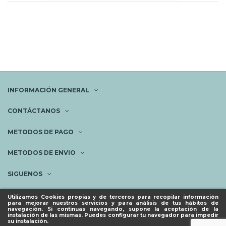
INFORMACIÓN GENERAL
CONTÁCTANOS
METODOS DE PAGO
METODOS DE ENVIO
SIGUENOS
NEWSLETTER
Utilizamos Cookies propias y de terceros para recopilar información
para mejorar nuestros servicios y para análisis de tus hábitos de
navegación. Si continuas navegando, supone la aceptación de la
instalación de las mismas. Puedes configurar tu navegador para impedir
su instalación.
© ESPACIO PIES SANOS 2023.