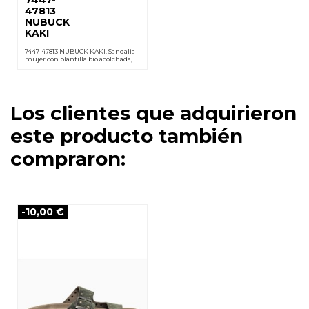
7447-
47813
NUBUCK
KAKI
7447-47813 NUBUCK KAKI. Sandalia
mujer con plantilla bio acolchada,
forro cuero, hebillas ajustables, suela
PU ligera y antideslizante. Cuña 3,5
cm.
Los clientes que adquirieron
este producto también
compraron:
-10,00 €