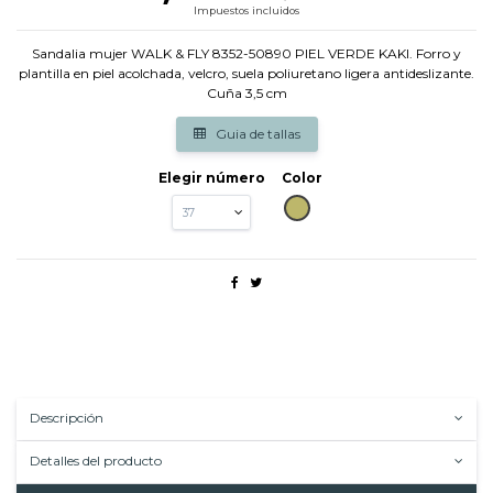
Impuestos incluidos
Sandalia mujer WALK & FLY 8352-50890 PIEL VERDE KAKI. Forro y
plantilla en piel acolchada, velcro, suela poliuretano ligera antideslizante.
Cuña 3,5 cm
Guia de tallas
Elegir número
Color
KAKI
Descripción
Detalles del producto