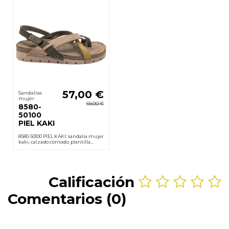
57,00 €
Sandalias
mujer
69,00 €
8580-
50100
PIEL KAKI
8580-50100 PIEL KAKI: sandalia mujer
kaki, calzado cómodo; plantilla
acolchada, cierre velcro y suela
poliuretano ligera y antideslizante.
Cuña 2 cm.
Calificación
Comentarios (0)