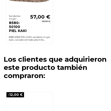
57,00 €
Sandalias
mujer
69,00 €
8580-
50100
PIEL KAKI
8580-50100 PIEL KAKI: sandalia mujer
kaki, calzado cómodo; plantilla
acolchada, cierre velcro y suela
poliuretano ligera y antideslizante.
Cuña 2 cm.
Los clientes que adquirieron
este producto también
compraron:
-12,00 €