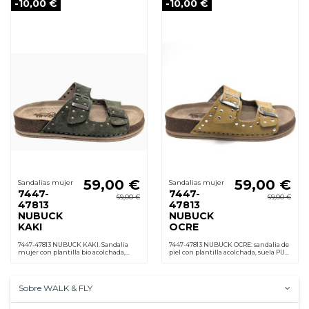
-10,00 €
-10,00 €
59,00 €
59,00 €
Sandalias mujer
Sandalias mujer
7447-
7447-
69,00 €
69,00 €
47813
47813
NUBUCK
NUBUCK
KAKI
OCRE
7447-47813 NUBUCK KAKI. Sandalia
7447-47813 NUBUCK OCRE: sandalia de
mujer con plantilla bio acolchada,
piel con plantilla acolchada, suela PU
forro cuero, hebillas ajustables, suela
ligera antideslizante, hebilla regulable
PU ligera y antideslizante. Cuña 3,5
y cuña 3,5 cm. Cómoda al instante
cm.
Sobre WALK & FLY