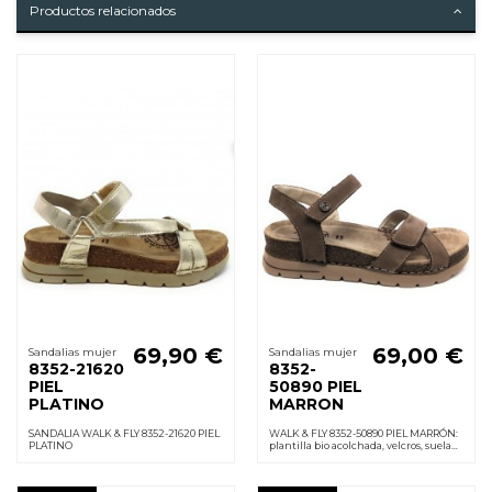
Productos relacionados
69,90 €
69,00 €
Sandalias mujer
Sandalias mujer
8352-21620
8352-
PIEL
50890 PIEL
PLATINO
MARRON
SANDALIA WALK & FLY 8352-21620 PIEL
WALK & FLY 8352-50890 PIEL MARRÓN:
PLATINO
plantilla bio acolchada, velcros, suela
PU ligera y antideslizante; cuña 3,5
cm. sensación de confort todo el día.