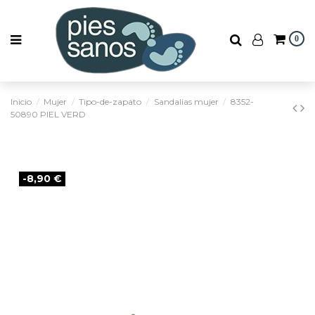
0
Inicio
Mujer
Tipo-de-zapato
Sandalias mujer
8352-
50890 PIEL VERD
-8,90 €