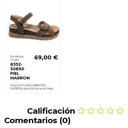
69,00 €
Sandalias
mujer
8352-
50890
PIEL
MARRON
WALK & FLY 8352-50890 PIEL
MARRÓN: plantilla bio acolchada,
velcros, suela PU ligera y
antideslizante; cuña 3,5 cm.
sensación de confort todo el día.
Calificación
Comentarios (0)