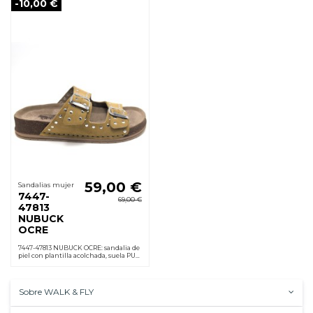
-10,00 €
59,00 €
Sandalias mujer
7447-
69,00 €
47813
NUBUCK
OCRE
7447-47813 NUBUCK OCRE: sandalia de
piel con plantilla acolchada, suela PU
ligera antideslizante, hebilla regulable
y cuña 3,5 cm. Cómoda al instante
Sobre WALK & FLY