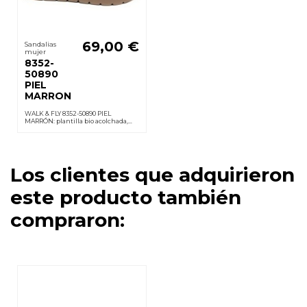
69,00 €
Sandalias
mujer
8352-
50890
PIEL
MARRON
WALK & FLY 8352-50890 PIEL
MARRÓN: plantilla bio acolchada,
velcros, suela PU ligera y
antideslizante; cuña 3,5 cm.
sensación de confort todo el día.
Los clientes que adquirieron
este producto también
compraron: