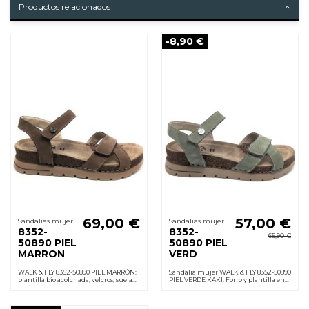
Productos relacionados
-8,90 €
69,00 €
57,00 €
Sandalias mujer
Sandalias mujer
8352-
8352-
65,90 €
50890 PIEL
50890 PIEL
MARRON
VERD
WALK & FLY 8352-50890 PIEL MARRÓN:
Sandalia mujer WALK & FLY 8352-50890
plantilla bio acolchada, velcros, suela
PIEL VERDE KAKI. Forro y plantilla en
PU ligera y antideslizante; cuña 3,5
piel acolchada, velcro, suela
cm. sensación de confort todo el día.
poliuretano ligera antideslizante.
Cuña 3,5 cm