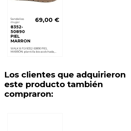
69,00 €
Sandalias
mujer
8352-
50890
PIEL
MARRON
WALK & FLY 8352-50890 PIEL
MARRÓN: plantilla bio acolchada,
velcros, suela PU ligera y
antideslizante; cuña 3,5 cm.
sensación de confort todo el día.
Los clientes que adquirieron
este producto también
compraron: