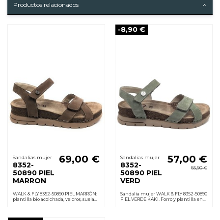
Productos relacionados
-8,90 €
69,00 €
57,00 €
Sandalias mujer
Sandalias mujer
8352-
8352-
65,90 €
50890 PIEL
50890 PIEL
MARRON
VERD
WALK & FLY 8352-50890 PIEL MARRÓN:
Sandalia mujer WALK & FLY 8352-50890
plantilla bio acolchada, velcros, suela
PIEL VERDE KAKI. Forro y plantilla en
PU ligera y antideslizante; cuña 3,5
piel acolchada, velcro, suela
cm. sensación de confort todo el día.
poliuretano ligera antideslizante.
Cuña 3,5 cm