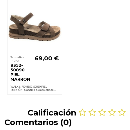
69,00 €
Sandalias
mujer
8352-
50890
PIEL
MARRON
WALK & FLY 8352-50890 PIEL
MARRÓN: plantilla bio acolchada,
velcros, suela PU ligera y
antideslizante; cuña 3,5 cm.
sensación de confort todo el día.
Calificación
Comentarios (0)