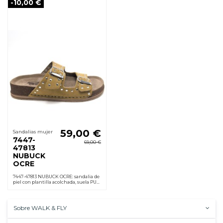
-10,00 €
59,00 €
Sandalias mujer
7447-
69,00 €
47813
NUBUCK
OCRE
7447-47813 NUBUCK OCRE: sandalia de
piel con plantilla acolchada, suela PU
ligera antideslizante, hebilla regulable
y cuña 3,5 cm. Cómoda al instante
Sobre WALK & FLY