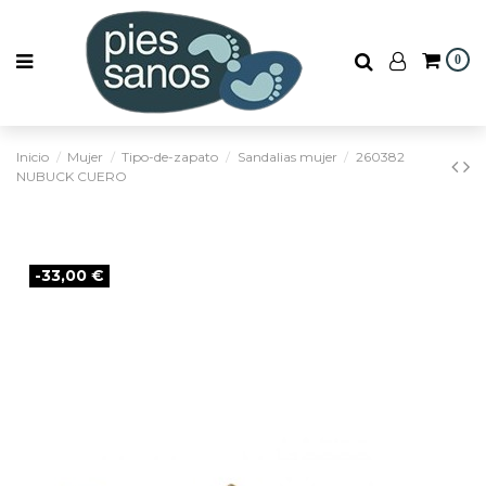
0
Inicio
Mujer
Tipo-de-zapato
Sandalias mujer
260382
NUBUCK CUERO
-33,00 €