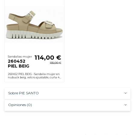
114,00 €
Sandalias mujer
260452
135,00 €
PIEL BEIG
260452 PIEL BEIG - Sandalia mujer en
nubuck beig, velcro ajustable, cuña 4
cm, plantilla extraíble y suela de
goma. Cómoda desde el primer uso.
Sobre PIE SANTO
Opiniones (0)