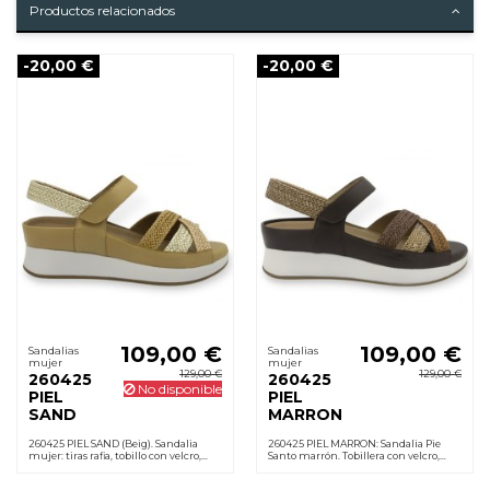
Productos relacionados
-20,00 €
-20,00 €
109,00 €
109,00 €
Sandalias
Sandalias
mujer
mujer
129,00 €
129,00 €
260425
260425
No disponible
PIEL
PIEL
SAND
MARRON
260425 PIEL SAND (Beig). Sandalia
260425 PIEL MARRON: Sandalia Pie
mujer: tiras rafia, tobillo con velcro,
Santo marrón. Tobillera con velcro,
plantilla de piel extraíble, cuña 4 cm y
plantilla anatómica extraíble en piel,
suela de goma. Para uso diario.
cuña 4 cm y suela de goma