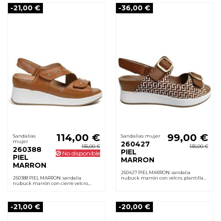
antideslizante.
-21,00 €
-36,00 €
114,00 €
99,00 €
Sandalias
Sandalias mujer
mujer
260427
135,00 €
135,00 €
260388
PIEL
No disponible
PIEL
MARRON
MARRON
260427 PIEL MARRON: sandalia
260388 PIEL MARRON: sandalia
nubuck marrón con velcro, plantilla
nubuck marrón con cierre velcro,
de cuero extraíble, cuña 4 cm y suela
plantilla de cuero acolchada extraíble,
de goma para pisadas estables y
cuña 5 cm y suela de goma. Confort
cómodas.
diario.
-21,00 €
-20,00 €