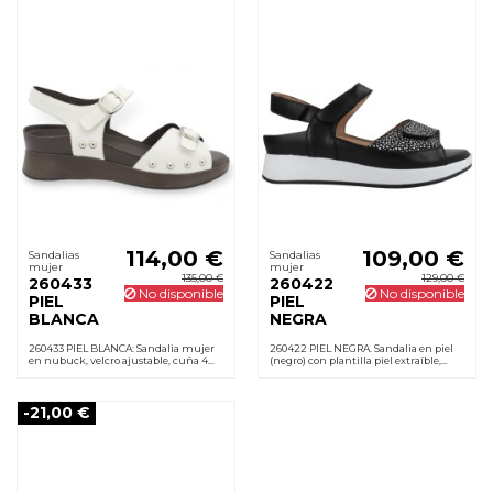
114,00 €
109,00 €
Sandalias
Sandalias
mujer
mujer
135,00 €
129,00 €
260433
260422
No disponible
No disponible
PIEL
PIEL
BLANCA
NEGRA
260433 PIEL BLANCA: Sandalia mujer
260422 PIEL NEGRA. Sandalia en piel
en nubuck, velcro ajustable, cuña 4
(negro) con plantilla piel extraíble,
cm, plantilla acolchada extraíble y
cierre velcro, cuña 4 cm y suela de
suela de goma. Cómoda desde el
goma antideslizante. Cómoda al
primer uso.
instante.
-21,00 €