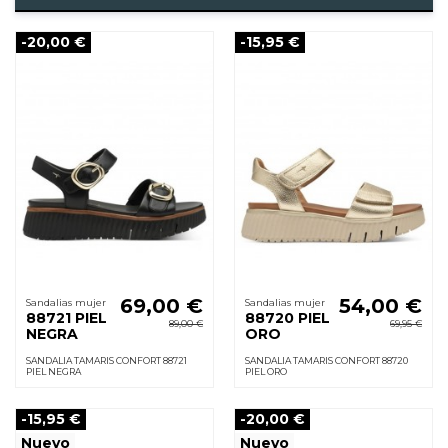
-20,00 €
-15,95 €
69,00 €
54,00 €
Sandalias mujer
Sandalias mujer
88721 PIEL
88720 PIEL
89,00 €
69,95 €
NEGRA
ORO
SANDALIA TAMARIS CONFORT 88721
SANDALIA TAMARIS CONFORT 88720
PIEL NEGRA
PIEL ORO
-15,95 €
-20,00 €
Nuevo
Nuevo