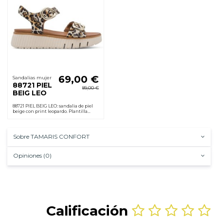
69,00 €
Sandalias mujer
88721 PIEL
89,00 €
BEIG LEO
88721 PIEL BEIG LEO: sandalia de piel
beige con print leopardo. Plantilla
anatómica acolchada, velcro
antirozaduras, cuña 5 cm ligera y
suela de goma.
Sobre TAMARIS CONFORT
Opiniones (0)
Calificación