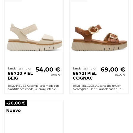
54,00 €
69,00 €
Sandalias mujer
Sandalias mujer
88720 PIEL
88721 PIEL
69,95 €
89,00 €
BEIG
COGNAC
88720 PIEL BEIG: sandalia cómoda con
88721 PIEL COGNAC: sandalia mujer
plantilla acolchada, velcro ajustable,
piel cognac. Plantilla acolchada que
cuña 5 cm ligera y suela de goma
favorece confort, velcro ajustable, cuña
antideslizante. Uso diario.
5 cm y suela de goma.
-20,00 €
Nuevo