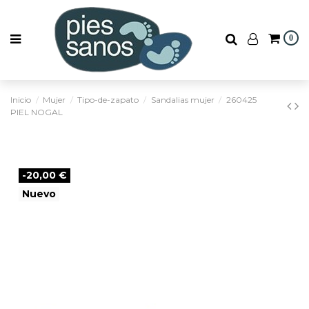
0
Inicio
Mujer
Tipo-de-zapato
Sandalias mujer
260425
PIEL NOGAL
-20,00 €
Nuevo