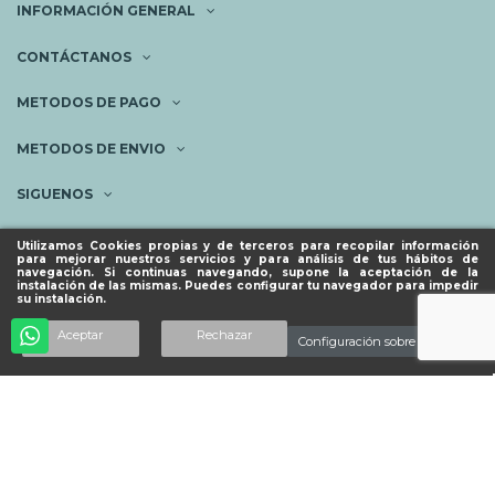
INFORMACIÓN GENERAL
CONTÁCTANOS
METODOS DE PAGO
METODOS DE ENVIO
SIGUENOS
NEWSLETTER
Utilizamos Cookies propias y de terceros para recopilar información
para mejorar nuestros servicios y para análisis de tus hábitos de
navegación. Si continuas navegando, supone la aceptación de la
instalación de las mismas. Puedes configurar tu navegador para impedir
su instalación.
© ESPACIO PIES SANOS 2023.
Añadir al carrito
Aceptar
Rechazar
Configuración sobre cookies