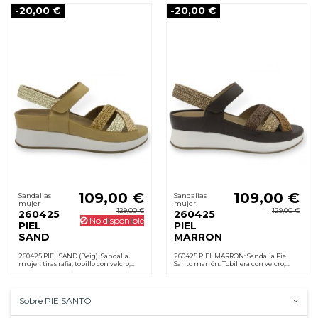
-20,00 €
-20,00 €
109,00 €
109,00 €
Sandalias
Sandalias
mujer
mujer
129,00 €
129,00 €
260425
260425
No disponible
PIEL
PIEL
SAND
MARRON
260425 PIEL SAND (Beig). Sandalia
260425 PIEL MARRON: Sandalia Pie
mujer: tiras rafia, tobillo con velcro,
Santo marrón. Tobillera con velcro,
plantilla de piel extraíble, cuña 4 cm y
plantilla anatómica extraíble en piel,
suela de goma. Para uso diario.
cuña 4 cm y suela de goma
antideslizante.
Sobre PIE SANTO