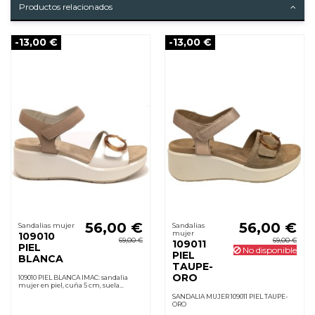
Productos relacionados
-13,00 €
-13,00 €
56,00 €
56,00 €
Sandalias mujer
Sandalias
mujer
109010
69,00 €
69,00 €
109011
PIEL
No disponible
PIEL
BLANCA
TAUPE-
ORO
109010 PIEL BLANCA IMAC: sandalia
mujer en piel, cuña 5 cm, suela
poliuretano ligera, velcro ajustable,
SANDALIA MUJER 109011 PIEL TAUPE-
cómoda desde el primer uso.
ORO