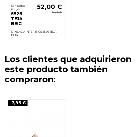
52,00 €
Sandalias
mujer
59,95 €
5526
TEJA-
BEIG
SANDALIA INTER-BIOS 5526 TEJA-
BEIG
Los clientes que adquirieron
este producto también
compraron:
-7,95 €