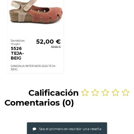
52,00 €
Sandalias
mujer
59,95 €
5526
TEJA-
BEIG
SANDALIA INTER-BIOS 5526 TEJA-
BEIG
Calificación
Comentarios (0)
Sea el primero en escribir una reseña