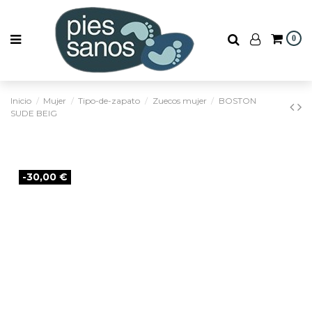
0
Inicio
Mujer
Tipo-de-zapato
Zuecos mujer
BOSTON
SUDE BEIG
-30,00 €