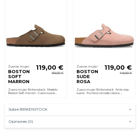
119,00 €
119,00 €
Zuecos mujer
Zuecos mujer
BOSTON
BOSTON
159,00 €
149,00 €
SOFT
SUDE
MARRON
ROSA
Zueco mujer Birkenstock · Modelo
Zueco mujer Birkenstock · Ante rosa
Boston Soft marrón · Cuero suave
suave · Puntera cerrada clásica ·
acolchado · Plantilla anatómica de
Plantilla anatómica de corcho y látex
corcho y látex
moldeada al pie
Sobre BIRKENSTOCK
Opiniones (0)