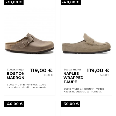
-30,00 €
-40,00 €
119,00 €
119,00 €
Zuecos mujer
Zuecos mujer
BOSTON
NAPLES
149,00 €
159,00 €
MARRON
WRAPPED
TAUPE
Zueco mujer Birkenstock · Cuero
natural marrón · Puntera cerrada
Zueco mujer Birkenstock · Modelo
anatómica · Plantilla de corcho y látex
Naples nubuck taupe · Puntera
moldeada al pie
cerrada con tira wrap · Plantilla
anatómica de corcho y látex
-40,00 €
-30,00 €