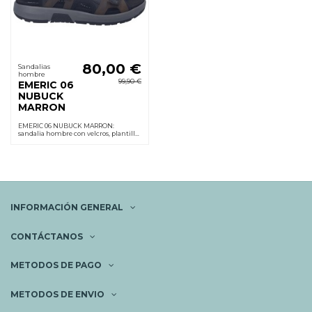
80,00 €
Sandalias
hombre
99,90 €
EMERIC 06
NUBUCK
MARRON
EMERIC 06 NUBUCK MARRON:
sandalia hombre con velcros, plantilla
acolchada extraíble, suela poliuretano
ligera y cuña 2 cm. Confort inmediato.
INFORMACIÓN GENERAL
CONTÁCTANOS
METODOS DE PAGO
METODOS DE ENVIO