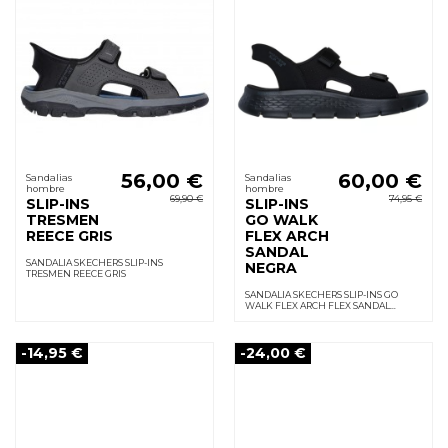
56,00 €
60,00 €
Sandalias
Sandalias
hombre
hombre
69,90 €
74,95 €
SLIP-INS
SLIP-INS
TRESMEN
GO WALK
REECE GRIS
FLEX ARCH
SANDAL
SANDALIA SKECHERS SLIP-INS
NEGRA
TRESMEN REECE GRIS
SANDALIA SKECHERS SLIP-INS GO
WALK FLEX ARCH FLEX SANDAL
NEGRA
-14,95 €
-24,00 €