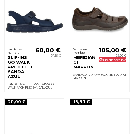
60,00 €
105,00 €
Sandalias
Sandalias
hombre
hombre
74,95 €
129,00 €
SLIP-INS
MERIDIAN
No disponible
GO WALK
C1
ARCH FLEX
MARRON
SANDAL
SANDALIA PANAMA JACK MERIDIAN C1
AZUL
MARRON
SANDALIA SKECHERS SLIP-INS GO
WALK ARCH FLEX SANDAL AZUL
-20,00 €
-15,90 €