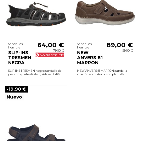
64,00 €
89,00 €
Sandalias
Sandalias
hombre
hombre
79,90 €
99,90 €
SLIP-INS
NEW
No disponible
TRESMEN
ANVERS 81
NEGRA
MARRON
SLIP-INS TRESMEN negro: sandalia de
NEW ANVERS 81 MARRON: sandalia
piel con ajuste elástico, Relaxed Fit®
marrón en nubuck con plantilla
para mayor amplitud, suela de goma
anatómica de piel, suela poliuretano
flexible. Sin cordones.
ligera y antideslizante. Cierre velcro.
-19,90 €
Nuevo