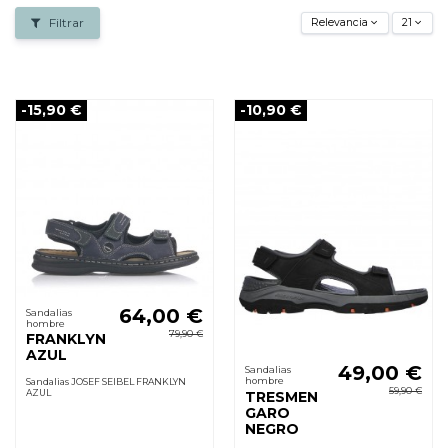
Filtrar
Relevancia
21
-15,90 €
-10,90 €
64,00 €
Sandalias
hombre
79,90 €
FRANKLYN
AZUL
49,00 €
Sandalias
hombre
Sandalias JOSEF SEIBEL FRANKLYN
59,90 €
AZUL
TRESMEN
GARO
NEGRO