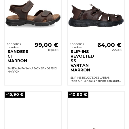
99,00 €
64,00 €
Sandalias
Sandalias
hombre
hombre
119,00 €
79,90 €
SANDERS
SLIP-INS
C1
REVOLTED
MARRON
SS
VARTAN
SANDALIA PANAMA JACK SANDERS C1
MARRON
MARRON
SLIP-INS REVOLTED SS VARTAN
MARRON. Sandalia hombre con ajuste
elástico sin cordones, Relaxed Fit, talón
acolchado Heel Pillow y suela de goma
flexible
-15,90 €
-10,90 €