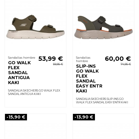
53,99 €
60,00 €
Sandalias hombre
Sandalias
hombre
GO WALK
59,95 €
74,95 €
SLIP-INS
FLEX
GO WALK
SANDAL
FLEX
ANTIGUA
SANDAL
KAKI
EASY ENTR
KAKI
SANDALIA SKECHERS GO WALK FLEX
SANDAL ANTIGUA KAKI
SANDALIA SKECHERS SLIP-INS GO
WALK FLEX SANDAL EASY ENTR KAKI
-15,90 €
-13,90 €