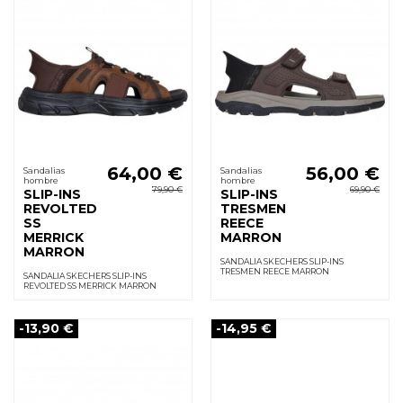
64,00 €
56,00 €
Sandalias
Sandalias
hombre
hombre
79,90 €
69,90 €
SLIP-INS
SLIP-INS
REVOLTED
TRESMEN
SS
REECE
MERRICK
MARRON
MARRON
SANDALIA SKECHERS SLIP-INS
TRESMEN REECE MARRON
SANDALIA SKECHERS SLIP-INS
REVOLTED SS MERRICK MARRON
-13,90 €
-14,95 €