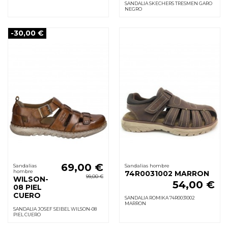
SANDALIA SKECHERS TRESMEN GARO
NEGRO
-30,00 €
69,00 €
Sandalias
Sandalias hombre
hombre
74R0031002 MARRON
99,00 €
WILSON-
54,00 €
08 PIEL
CUERO
SANDALIA ROMIKA 74R0031002
MARRON
SANDALIA JOSEF SEIBEL WILSON-08
PIEL CUERO