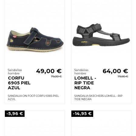
49,00 €
64,00 €
Sandalias
Sandalias
hombre
hombre
79,00 €
79,90 €
CORFU
LOMELL -
6905 PIEL
RIP TIDE
AZUL
NEGRA
SANDALIA ON FOOT CORFU 6905 PIEL
SANDALIA SKECHERS LOMELL - RIP
AZUL
TIDE NEGRA
-5,96 €
-14,95 €