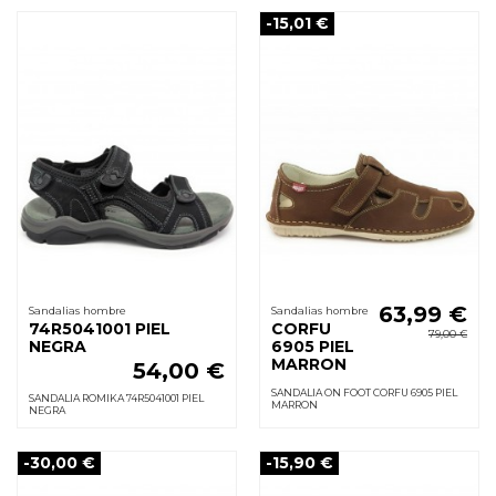
-15,01 €
63,99 €
Sandalias hombre
Sandalias hombre
74R5041001 PIEL
CORFU
79,00 €
NEGRA
6905 PIEL
MARRON
54,00 €
SANDALIA ON FOOT CORFU 6905 PIEL
SANDALIA ROMIKA 74R5041001 PIEL
MARRON
NEGRA
-30,00 €
-15,90 €