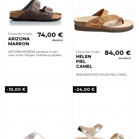
74,00 €
Chanclas mujer
ARIZONA
89,00 €
MARRON
84,00 €
Chanclas mujer
ARIZONA MARRÓN: sandalia mujer
color moro. Polipiel, hebillas ajustables,
HELEN
104,00 €
plantilla anatómica y suela EVA
PIEL
antideslizante. Confort inmediato.
CAMEL
BIOS MEPHISTO HELEN PIEL CAMEL
-10,00 €
-24,00 €