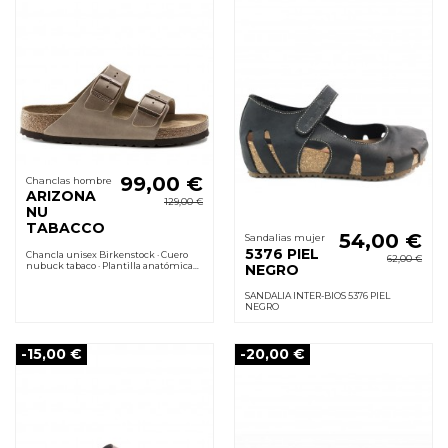
99,00 €
Chanclas hombre
ARIZONA
129,00 €
NU
TABACCO
54,00 €
Sandalias mujer
5376 PIEL
Chancla unisex Birkenstock · Cuero
62,00 €
nubuck tabaco · Plantilla anatómica
NEGRO
de corcho · Clásico dos tiras ajustables
SANDALIA INTER-BIOS 5376 PIEL
NEGRO
-15,00 €
-20,00 €