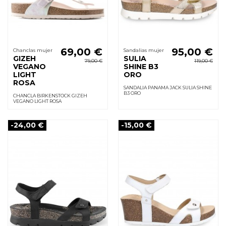
69,00 €
95,00 €
Chanclas mujer
Sandalias mujer
GIZEH
SULIA
79,00 €
119,00 €
VEGANO
SHINE B3
LIGHT
ORO
ROSA
SANDALIA PANAMA JACK SULIA SHINE
B3 ORO
CHANCLA BIRKENSTOCK GIZEH
VEGANO LIGHT ROSA
-24,00 €
-15,00 €