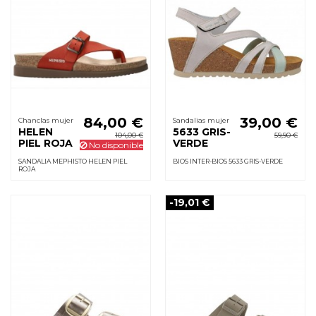
84,00 €
39,00 €
Chanclas mujer
Sandalias mujer
HELEN
5633 GRIS-
104,00 €
59,90 €
PIEL ROJA
VERDE
No disponible
SANDALIA MEPHISTO HELEN PIEL
BIOS INTER-BIOS 5633 GRIS-VERDE
ROJA
-19,01 €