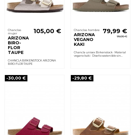
105,00 €
79,99 €
Chanclas
Chanclas hombre
mujer
ARIZONA
99,00 €
ARIZONA
VEGANO
BIRO-
KAKI
FLOR
TAUPE
Chancla unisex Birkenstock · Material
vegano kaki · Diseño sostenible sin
componentes animales · Plantilla
CHANCLA BIRKENSTOCK ARIZONA
anatómica de corcho
BIRO-FLOR TAUPE
-30,00 €
-29,80 €