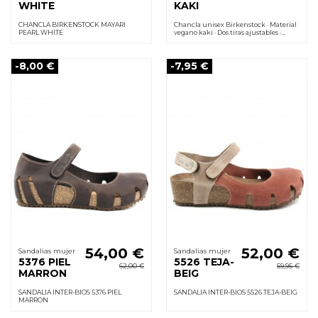
WHITE
KAKI
CHANCLA BIRKENSTOCK MAYARI
Chancla unisex Birkenstock · Material
PEARL WHITE
vegano kaki · Dos tiras ajustables ·
Plantilla ecológica anatómica de
corcho
-8,00 €
-7,95 €
54,00 €
52,00 €
Sandalias mujer
Sandalias mujer
5376 PIEL
5526 TEJA-
62,00 €
59,95 €
MARRON
BEIG
SANDALIA INTER-BIOS 5376 PIEL
SANDALIA INTER-BIOS 5526 TEJA-BEIG
MARRON