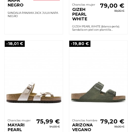
NAPA
79,00 €
NEGRO
Chanclas mujer
GIZEH
99,00 €
SANDALIA PANAMA JACK JULIA NAPA
PEARL
NEGRO
WHITE
GIZEH PEARL WHITE (blanco perla).
Sandalia en piel con plantilla
anatómica de apoyo, hebilla ajustable
y suela de caucho antideslizante.
-18,01 €
-19,80 €
75,99 €
79,20 €
Chanclas mujer
Chanclas hombre
MAYARI
ARIZONA
94,00 €
99,00 €
PEARL
VEGANO