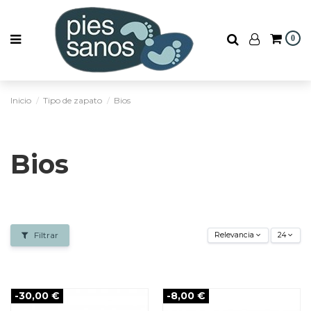
0
Inicio
Tipo de zapato
Bios
Bios
Filtrar
Relevancia
24
-30,00 €
-8,00 €