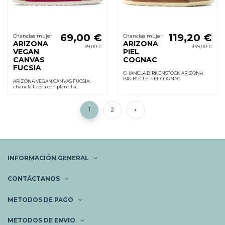
69,00 €
119,20 €
Chanclas mujer
Chanclas mujer
ARIZONA
ARIZONA
99,00 €
149,00 €
VEGAN
PIEL
CANVAS
COGNAC
FUCSIA
CHANCLA BIRKENSTOCK ARIZONA
BIG BUCLE PIEL COGNAC
ARIZONA VEGAN CANVAS FUCSIA:
chancla fucsia con plantilla
anatómica, hebillas ajustables, pisada
ligera y antideslizante. Ideal para uso
diario.
1
2
INFORMACIÓN GENERAL
CONTÁCTANOS
METODOS DE PAGO
METODOS DE ENVIO