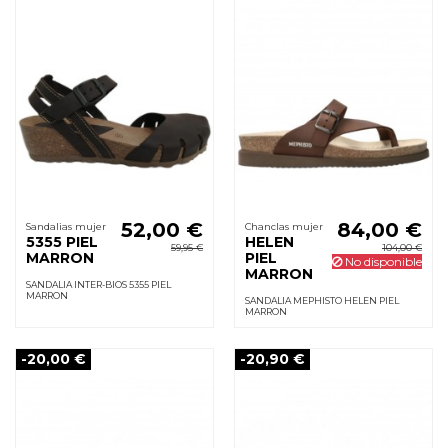
52,00 €
84,00 €
Sandalias mujer
Chanclas mujer
5355 PIEL
HELEN
59,95 €
104,00 €
MARRON
PIEL
No disponible
MARRON
SANDALIA INTER-BIOS 5355 PIEL
MARRON
SANDALIA MEPHISTO HELEN PIEL
MARRON
-20,00 €
-20,90 €