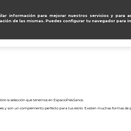
ro con
Paypal, Visa y Mastercard
.
ventas@e
lar información para mejorar nuestros servicios y para an
ación de las mismas. Puedes configurar tu navegador para im
BOLSOS
ACCESORIOS
IMPERMEABLE
bre la selección que tenemos en EspacioPiesSanos.
iues y son un complemento perfecto para tus estilo. Existen muchas formas de pla