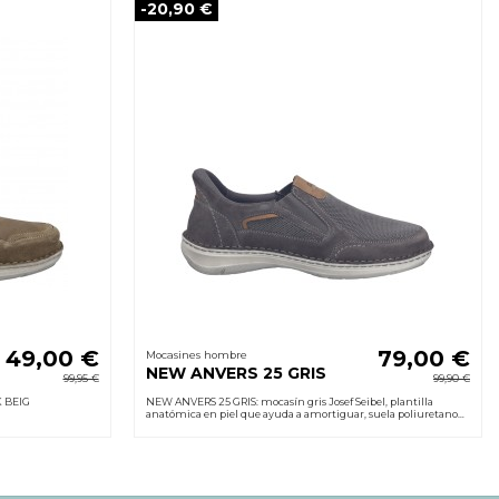
-20,90 €
49,00 €
79,00 €
Mocasines hombre
NEW ANVERS 25 GRIS
99,95 €
99,90 €
 BEIG
NEW ANVERS 25 GRIS: mocasín gris Josef Seibel, plantilla
anatómica en piel que ayuda a amortiguar, suela poliuretano
superligera, sin cordones.