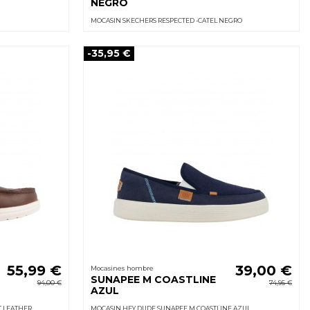
NEGRO
MOCASIN SKECHERS RESPECTED -CATEL NEGRO
-35,95 €
55,99 €
39,00 €
Mocasines hombre
SUNAPEE M COASTLINE
94,00 €
74,95 €
AZUL
T LEATHER
MOCASIN HEY DUDE SUNAPEE M COASTLINE AZUL