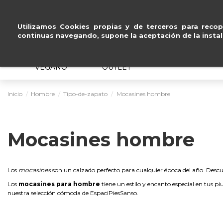
Pago segu
Utilizamos Cookies propias y de terceros para recopi
continuas navegando, supone la aceptación de la instal
MUJER
HOMBRE
ERGONÓMICO
VEGANO
OUTLET
Inicio
Hombre
Tipo-de-zapato
Mocasines hombre
Mocasines hombre
Los
mocasines
son un calzado perfecto para cualquier época del año. Descu
Los
mocasines para hombre
tiene un estilo y encanto especial en tus p
nuestra selección cómoda de EspaciPiesSanso.