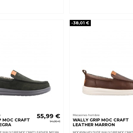
-38,01 €
55,99 €
e
Mocasines hombre
P MOC CRAFT
WALLY GRIP MOC CRAFT
94,00 €
EGRA
LEATHER MARRON
E WALLY GRIP MOC CRAFT LEATHER NEGRA
MOCASIN HEY DUDE WALLY GRIP MOC CRAF