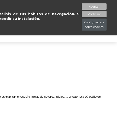
Entregas gratuitas en península en 24/48
Aceptar
spaciopiessanos.com
964 209 890
Lista de deseos (
0
)
álisis de tus hábitos de navegación. Si
Rechazar
pedir su instalación.
Configuración
sobre cookies
0
smar un mocasín, lonas de colores, pieles, ... encuentra tú estilo en