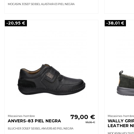
MOCASIN JOSEF SEIBEL ALASTAIR-03 PIEL NEGRA
-20,95 €
-38,01 €
79,00 €
Mocasines hombre
Mocasines hombr
ANVERS-83 PIEL NEGRA
WALLY GRI
99,95 €
LEATHER N
BLUCHER JOSEF SEIBEL ANVERS-83 PIEL NEGRA
MOCASIN HEY DUD