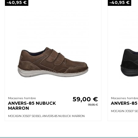
-40,95 €
-40,95 €
59,00 €
Mocasines hombre
Mocasines hombr
ANVERS-85 NUBUCK
ANVERS-85
99,95 €
MARRON
MOCASIN JOSEF S
MOCASIN JOSEF SEIBEL ANVERS-85 NUBUCK MARRON