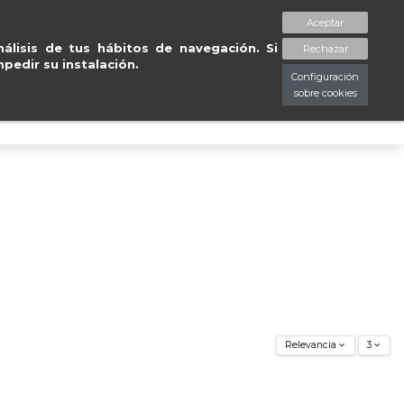
Entregas gratuitas en penínsul
Aceptar
spaciopiessanos.com
964 209 890
Lista de deseos (
0
)
álisis de tus hábitos de navegación. Si
Rechazar
pedir su instalación.
Configuración
sobre cookies
0
Relevancia
3