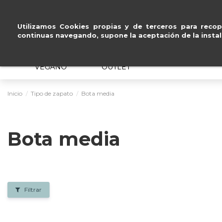
lazos
sin intereses
.
Utilizamos Cookies propias y de terceros para recopi
continuas navegando, supone la aceptación de la instal
MUJER
HOMBRE
ERGONÓMICO
VEGANO
OUTLET
Inicio
Tipo de zapato
Bota media
Bota media
Filtrar