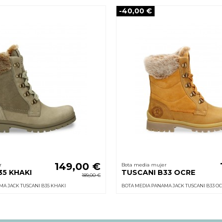
-40,00 €
149,00 €
r
Bota media mujer
35 KHAKI
TUSCANI B33 OCRE
189,00 €
A JACK TUSCANI B35 KHAKI
BOTA MEDIA PANAMA JACK TUSCANI B33 O