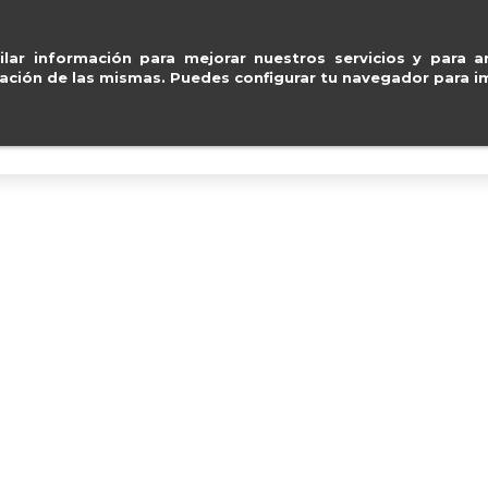
Pago seguro con
Paypal, Visa y Mastercard
.
ventas@e
lar información para mejorar nuestros servicios y para an
ación de las mismas. Puedes configurar tu navegador para im
BOLSOS
ACCESORIOS
IMPERMEABLE