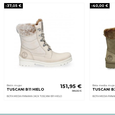
-37,05 €
-40,00 €
151,95 €
Botín mujer
Bota media muje
TUSCANI B11 HIELO
TUSCANI B
189,00 €
BOTA MEDIA PANAMA JACK TUSCANI B11 HIELO
BOTA MEDIA PANAM