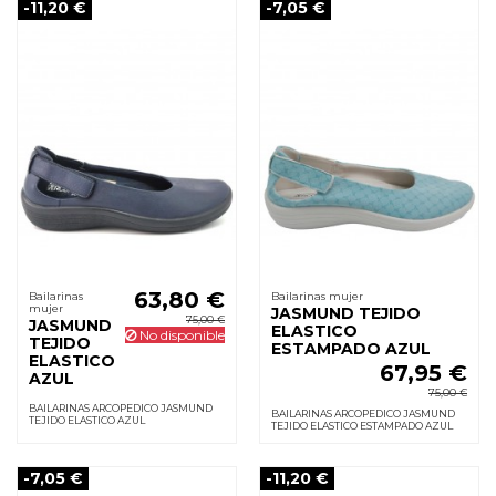
-11,20 €
-7,05 €
63,80 €
Bailarinas
Bailarinas mujer
mujer
JASMUND TEJIDO
75,00 €
JASMUND
ELASTICO
No disponible
TEJIDO
ESTAMPADO AZUL
ELASTICO
67,95 €
AZUL
75,00 €
BAILARINAS ARCOPEDICO JASMUND
BAILARINAS ARCOPEDICO JASMUND
TEJIDO ELASTICO AZUL
TEJIDO ELASTICO ESTAMPADO AZUL
-7,05 €
-11,20 €