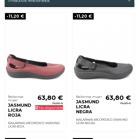
Productos relacionados
-11,20 €
-11,20 €
63,80 €
63,80 €
Bailarinas
Bailarinas mujer
mujer
JASMUND
75,00 €
75,00 €
JASMUND
LICRA
No disponible
LICRA
NEGRA
ROJA
BAILARINAS ARCOPEDICO JASMUND
BAILARINAS ARCOPEDICO JASMUND
LICRA NEGRA
LICRA ROJA