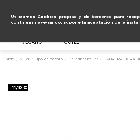
Pago seguro con
Paypal, Visa y
Utilizamos Cookies propias y de terceros para recopi
continuas navegando, supone la aceptación de la instal
MUJER
HOMBRE
ERGONÓMICO
VEGANO
OUTLET
Inicio
Mujer
Tipo-de-zapato
Bailarinas mujer
CABRERA LICRA B
-11,10 €