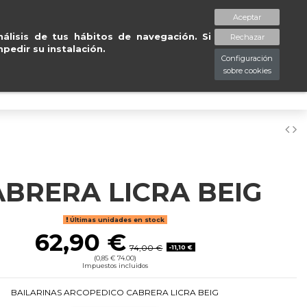
atuitas en península en 24/48
Aceptar
spaciopiessanos.com
964 209 890
Lista de deseos (
0
)
álisis de tus hábitos de navegación. Si
Rechazar
pedir su instalación.
Configuración
sobre cookies
0
ABRERA LICRA BEIG
Últimas unidades en stock
62,90 €
74,00 €
-11,10 €
(0,85 € 74.00)
Impuestos incluidos
BAILARINAS ARCOPEDICO CABRERA LICRA BEIG