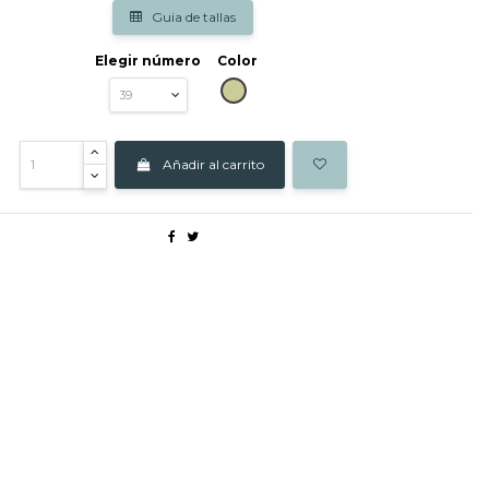
Guia de tallas
Elegir número
Color
BEIG
Añadir al carrito