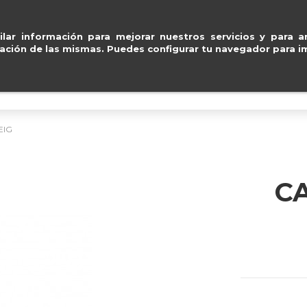
 Mastercard
.
Entregas gr
ventas@e
lar información para mejorar nuestros servicios y para an
ación de las mismas. Puedes configurar tu navegador para im
BOLSOS
ACCESORIOS
IMPERMEABLE
EIG
C