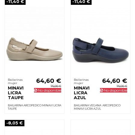
-11,40 €
-11,40 €
64,60 €
64,60 €
Bailarinas
Bailarinas
mujer
mujer
76,00 €
76,00 €
MINAVI
MINAVI
No disponible
No disponible
LICRA
LICRA
TAUPE
AZUL
BAILARINA ARCOPEDICO MINAVI LICRA
BAILARINA VEGANA ARCOPEDICO
TAUPE
MINAVI LICRA AZUL
-8,05 €