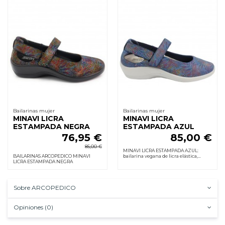
Bailarinas mujer
Bailarinas mujer
MINAVI LICRA
MINAVI LICRA
ESTAMPADA NEGRA
ESTAMPADA AZUL
76,95 €
85,00 €
85,00 €
MINAVI LICRA ESTAMPADA AZUL:
BAILARINAS ARCOPEDICO MINAVI
bailarina vegana de licra elástica,
LICRA ESTAMPADA NEGRA
ajuste con velcro, suela PU inyectada
con doble arco para apoyo estable.
Cuña 3,5 cm.
Sobre ARCOPEDICO
Opiniones (0)