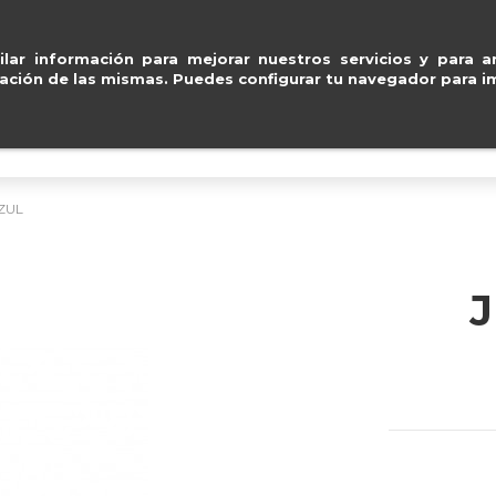
pal, Visa y Mastercard
.
E
ventas@e
lar información para mejorar nuestros servicios y para an
ación de las mismas. Puedes configurar tu navegador para im
BOLSOS
ACCESORIOS
IMPERMEABLE
ZUL