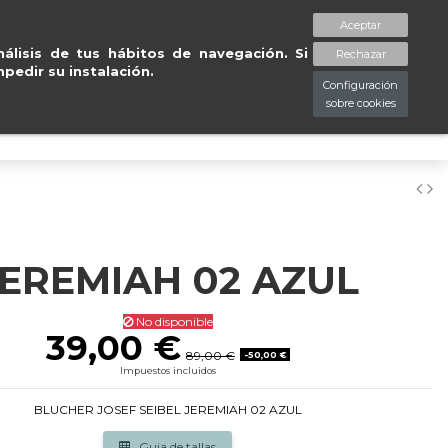
ntregas gratuitas en península en 24/48
Aceptar
spaciopiessanos.com
964 209 890
Lista de deseos (
0
)
álisis de tus hábitos de navegación. Si
Rechazar
pedir su instalación.
Configuración
sobre cookies
0
JEREMIAH 02 AZUL
No disponible
39,00 €
89,00 €
-50,00 €
Impuestos incluidos
BLUCHER JOSEF SEIBEL JEREMIAH 02 AZUL
Guia de tallas