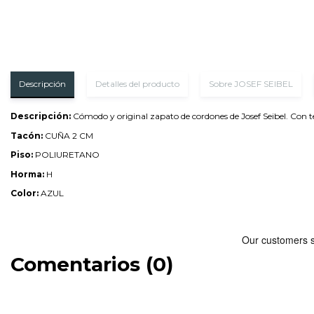
Descripción
Detalles del producto
Sobre JOSEF SEIBEL
Descripción:
Cómodo y original zapato de cordones de Josef Seibel. Con teji
Tacón:
CUÑA 2 CM
Piso:
POLIURETANO
Horma:
H
Color:
AZUL
Comentarios (0)