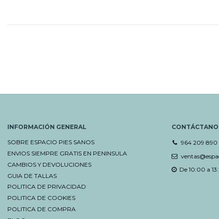
INFORMACIÓN GENERAL
CONTÁCTANO
SOBRE ESPACIO PIES SANOS
964 209 890
ENVIOS SIEMPRE GRATIS EN PENINSULA
ventas@espac
CAMBIOS Y DEVOLUCIONES
De 10:00 a 13:
GUIA DE TALLAS
POLITICA DE PRIVACIDAD
POLITICA DE COOKIES
POLITICA DE COMPRA