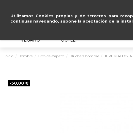
Pago seguro con
Pay
Utilizamos Cookies propias y de terceros para recopi
continuas navegando, supone la aceptación de la instal
MUJER
HOMBRE
ERGONÓMICO
VEGANO
OUTLET
Inicio
Hombre
Tipo-de-zapato
Bluchers hombre
JEREMIAH 02 A
-50,00 €