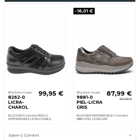
-16,01 €
99,95 €
87,99 €
Bluchers mujer
Bluchers mujer
8262-0
9881-0
104,00 €
LICRA-
PIEL-LICRA
CHAROL
GRIS
BLUCHER G Comfort 8262-0
BLUCHER IMPERMEABLE G Comfort
IMPERMEABLE LICRA-CHAROL
9881-0 PIEL LICRA GRIS
Sobre G Comfort