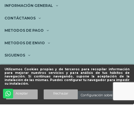
INFORMACIÓN GENERAL
CONTÁCTANOS
METODOS DE PAGO
METODOS DE ENVIO
SIGUENOS
NEWSLETTER
Utilizamos Cookies propias y de terceros para recopilar información
para mejorar nuestros servicios y para análisis de tus hábitos de
navegación. Si continuas navegando, supone la aceptación de la
instalación de las mismas. Puedes configurar tu navegador para impedir
su instalación.
© ESPACIO PIES SANOS 2023.
Añadir al carrito
Aceptar
Rechazar
Configuración sobre cookies