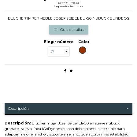
(0,77 € 129.00)
Impuestos incluidos
BLUCHER IMPERMEBLE JOSEF SEIBEL ELI-50 NUBUCK BURDEOS
Guia de tallas
Elegir número
Color
GRANATE
Descripción
Descripción:
Blucher mujer Josef Seibel Eli-50 en suave nubuck
granate. Nueva línea iGoDynamick con doble plantilla extraíble para
adaptar mejor el ancho y soporte en el arco que aporta más estabilidad.