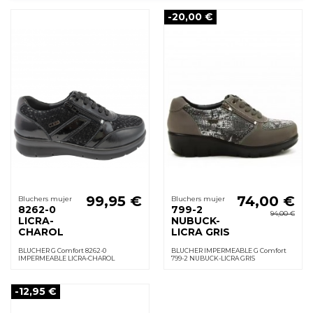
-20,00 €
99,95 €
74,00 €
Bluchers mujer
Bluchers mujer
8262-0
799-2
94,00 €
LICRA-
NUBUCK-
CHAROL
LICRA GRIS
BLUCHER G Comfort 8262-0
BLUCHER IMPERMEABLE G Comfort
IMPERMEABLE LICRA-CHAROL
799-2 NUBUCK-LICRA GRIS
-12,95 €