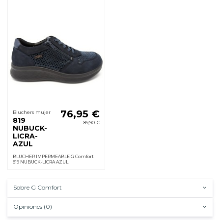
76,95 €
Bluchers mujer
819
89,90 €
NUBUCK-
LICRA-
AZUL
BLUCHER IMPERMEABLE G Comfort
819 NUBUCK-LICRA AZUL
Sobre G Comfort
Opiniones (0)