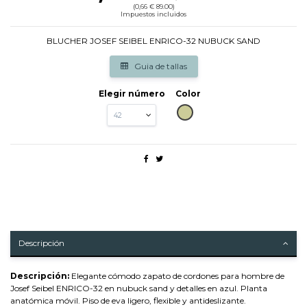
(0,66 € 89.00)
Impuestos incluidos
BLUCHER JOSEF SEIBEL ENRICO-32 NUBUCK SAND
Guia de tallas
Elegir número
Color
BEIG
Descripción
Descripción:
Elegante cómodo zapato de cordones para hombre de
Josef Seibel ENRICO-32 en nubuck sand y detalles en azul. Planta
anatómica móvil. Piso de eva ligero, flexible y antideslizante.