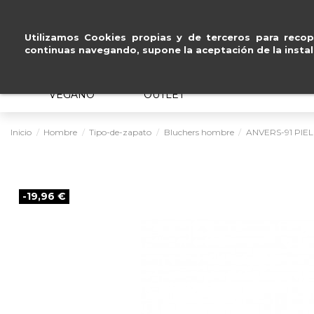
Pago seguro con
Paypal, Visa
Utilizamos Cookies propias y de terceros para recopi
continuas navegando, supone la aceptación de la instal
MUJER
HOMBRE
ERGONÓMICO
VEGANO
OUTLET
Inicio
Hombre
Tipo-de-zapato
Bluchers hombre
ANVERS-91 PIE
-19,96 €