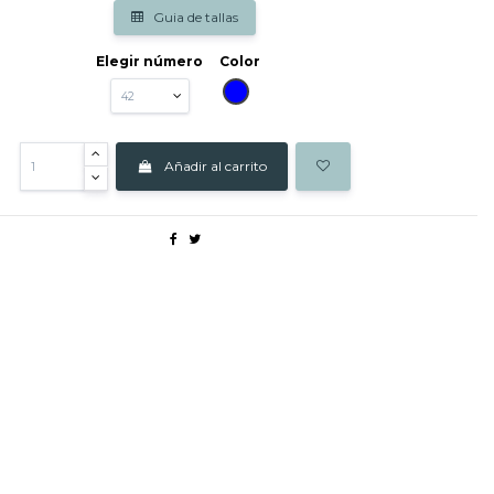
Guia de tallas
Elegir número
Color
AZUL
Añadir al carrito