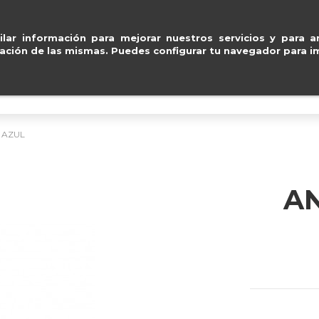
 y Mastercard
.
Entregas 
ventas@e
lar información para mejorar nuestros servicios y para an
ación de las mismas. Puedes configurar tu navegador para im
BOLSOS
ACCESORIOS
IMPERMEABLE
L AZUL
AN