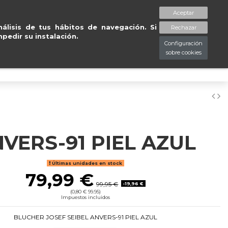
gratuitas en península en 24/48
Aceptar
spaciopiessanos.com
964 209 890
Lista de deseos (
0
)
álisis de tus hábitos de navegación. Si
Rechazar
pedir su instalación.
Configuración
sobre cookies
0
VERS-91 PIEL AZUL
Últimas unidades en stock
79,99 €
99,95 €
-19,96 €
(0,80 € 99.95)
Impuestos incluidos
BLUCHER JOSEF SEIBEL ANVERS-91 PIEL AZUL