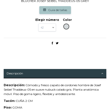
BLUCHER JOSEF SEIBEL THADDEUS-05 GREY
Guia de tallas
Elegir número
Color
GRIS
Descripción
Descripción:
Cómodo y fresco zapato de cordones hombre de Josef
Seibel Thaddeus-05 en suave nubuck calado gris. Planta anatómica
móvil. Piso de goma ligero, flexible y antideslizante.
Tacón:
CUÑA 2 CM
Piso:
GOMA