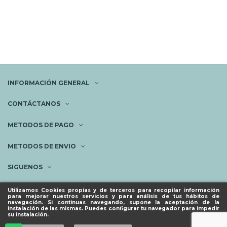
INFORMACIÓN GENERAL
CONTÁCTANOS
METODOS DE PAGO
METODOS DE ENVIO
SIGUENOS
NEWSLETTER
Utilizamos Cookies propias y de terceros para recopilar información
para mejorar nuestros servicios y para análisis de tus hábitos de
navegación. Si continuas navegando, supone la aceptación de la
instalación de las mismas. Puedes configurar tu navegador para impedir
su instalación.
© ESPACIO PIES SANOS 2023.