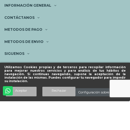
INFORMACIÓN GENERAL
CONTÁCTANOS
METODOS DE PAGO
METODOS DE ENVIO
SIGUENOS
NEWSLETTER
Utilizamos Cookies propias y de terceros para recopilar información
para mejorar nuestros servicios y para análisis de tus hábitos de
navegación. Si continuas navegando, supone la aceptación de la
instalación de las mismas. Puedes configurar tu navegador para impedir
su instalación.
© ESPACIO PIES SANOS 2023.
Añadir al carrito
Aceptar
Rechazar
Configuración sobre cookies