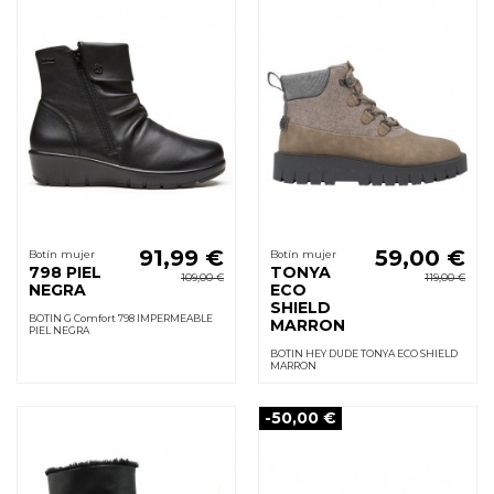
91,99 €
59,00 €
Botín mujer
Botín mujer
798 PIEL
TONYA
109,00 €
119,00 €
NEGRA
ECO
SHIELD
BOTIN G Comfort 798 IMPERMEABLE
MARRON
PIEL NEGRA
BOTIN HEY DUDE TONYA ECO SHIELD
MARRON
-50,00 €