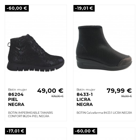
-60,00 €
-19,01 €
49,00 €
79,99 €
Botín mujer
Botín mujer
86204
8433-1
109,00 €
99,00 €
PIEL
LICRA
NEGRA
NEGRA
BOTIN IMPERMEABLE TAMARIS
BOTIN Calzafarma 8433-1 LICRA NEGRA
CONFORT 86204 PIEL NEGRA
-17,01 €
-60,00 €