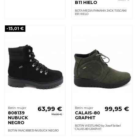
B11 HIELO
BOTA MEDIA PANAMA JACK TUSCANI
B11 HIELO
-15,01 €
63,99 €
99,95 €
Botín mujer
Botín mujer
808139
CALAIS-80
79,00 €
NUBUCK
GRAPHIT
NEGRO
BOTIN WESTLAND by Josef Seibel
CALAIS-80 GRAPHIT
BOTIN IMAC 808139 NUBUCK NEGRO