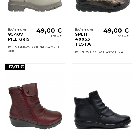
49,00 €
49,00 €
Botín mujer
Botín mujer
85407
SPLIT
119,00 €
94,00 €
PIEL GRIS
40053
TESTA
BOTIN TAMARIS CONFORT 85407 PIEL
GRIS
BOTIN ON FOOT SPLIT 40053 TESTA
-17,01 €