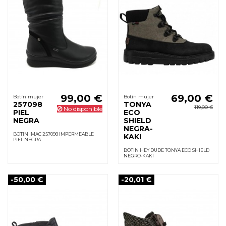
99,00 €
69,00 €
Botín mujer
Botín mujer
257098
TONYA
119,00 €
No disponible
PIEL
ECO
NEGRA
SHIELD
NEGRA-
BOTIN IMAC 257098 IMPERMEABLE
KAKI
PIEL NEGRA
BOTIN HEY DUDE TONYA ECO SHIELD
NEGRO-KAKI
-50,00 €
-20,01 €