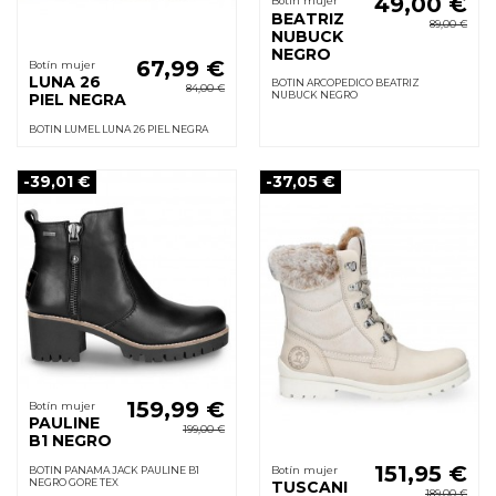
49,00 €
Botín mujer
BEATRIZ
89,00 €
NUBUCK
NEGRO
67,99 €
Botín mujer
LUNA 26
BOTIN ARCOPEDICO BEATRIZ
84,00 €
NUBUCK NEGRO
PIEL NEGRA
BOTIN LUMEL LUNA 26 PIEL NEGRA
-39,01 €
-37,05 €
159,99 €
Botín mujer
PAULINE
199,00 €
B1 NEGRO
151,95 €
Botín mujer
BOTIN PANAMA JACK PAULINE B1
NEGRO GORE TEX
TUSCANI
189,00 €