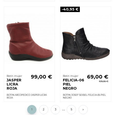
-40,95 €
99,00 €
69,00 €
Botín mujer
Botín mujer
JASPER
FELICIA-06
109,95 €
LICRA
PIEL
ROJA
NEGRO
BOTIN ARCOPEDICO JASPER LICRA
BOTIN JOSEF SEIBEL FELICIA-06 PIEL
ROJA
NEGRO
…
1
2
3
5