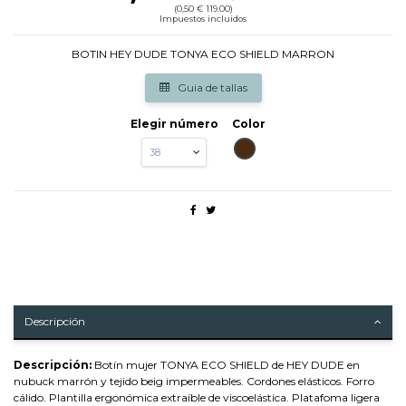
(0,50 € 119.00)
Impuestos incluidos
BOTIN HEY DUDE TONYA ECO SHIELD MARRON
Guia de tallas
Elegir número
Color
MARRON
Descripción
Descripción:
Botín mujer TONYA ECO SHIELD de HEY DUDE en
nubuck marrón y tejido beig impermeables. Cordones elásticos. Forro
cálido. Plantilla ergonómica extraíble de viscoelástica. Platafoma ligera