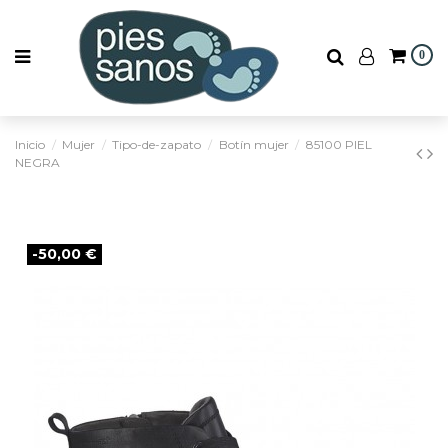
0
Inicio
Mujer
Tipo-de-zapato
Botín mujer
85100 PIEL
NEGRA
-50,00 €