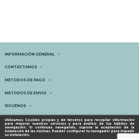
INFORMACIÓN GENERAL
CONTÁCTANOS
METODOS DE PAGO
METODOS DE ENVIO
SIGUENOS
NEWSLETTER
Utilizamos Cookies propias y de terceros para recopilar información
para mejorar nuestros servicios y para análisis de tus hábitos de
navegación. Si continuas navegando, supone la aceptación de la
instalación de las mismas. Puedes configurar tu navegador para impedir
su instalación.
© ESPACIO PIES SANOS 2023.